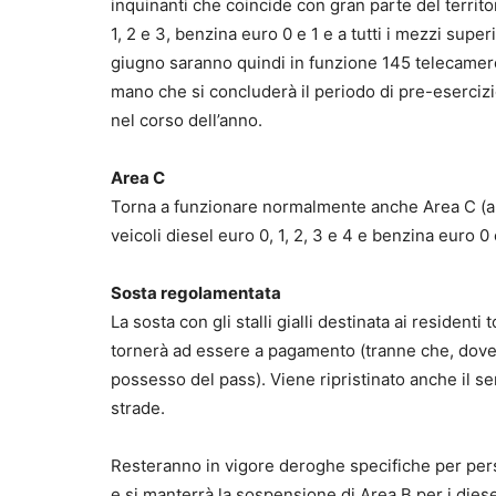
inquinanti che coincide con gran parte del territori
1, 2 e 3, benzina euro 0 e 1 e a tutti i mezzi superi
giugno saranno quindi in funzione 145 telecamere:
mano che si concluderà il periodo di pre-esercizi
nel corso dell’anno.
Area C
Torna a funzionare normalmente anche Area C (a p
veicoli diesel euro 0, 1, 2, 3 e 4 e benzina euro 0 e
Sosta regolamentata
La sosta con gli stalli gialli destinata ai residenti
tornerà ad essere a pagamento (tranne che, dove pr
possesso del pass). Viene ripristinato anche il ser
strade.
Resteranno in vigore deroghe specifiche per pers
e si manterrà la sospensione di Area B per i dies