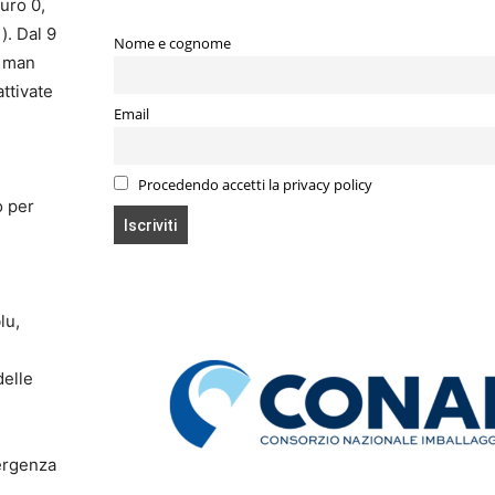
euro 0,
). Dal 9
Nome e cognome
i man
ttivate
Email
Procedendo accetti la privacy policy
o per
lu,
delle
mergenza