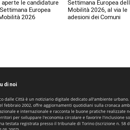
 aperte le candidature
Settimana Europea del
a Settimana Europea
Mobilità 2026, al via le
Mobilità 2026
adesioni dei Comuni
u di noi
co dalle Città è un notiziario digitale dedicato all'ambiente urbano
el febbraio 2002, offre aggiornamenti quotidiani sulla cronaca amb
azionale e internazionale e racconta le buone pratiche realizzate n
erritori per sviluppare l'economia circolare e favorire l'inclusione so
na testata registrata presso il tribunale di Torino (iscrizione n. 58 d
2.05.2007).