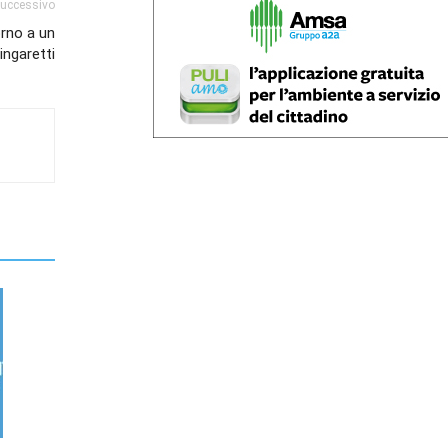
successivo
orno a un
ingaretti