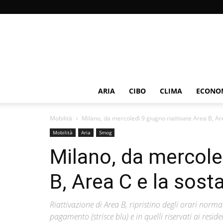
ARIA
CIBO
CLIMA
ECONOM
Mobilità
Milano, da mercoledì 9 giugno riattivate Area B, Are
Mobilità
Aria
Smog
Milano, da mercoled
B, Area C e la sos
Riattivazione di Area B, ripristino degli orari norma
pagamento (strisce blu) e in quelli riservati ai residen