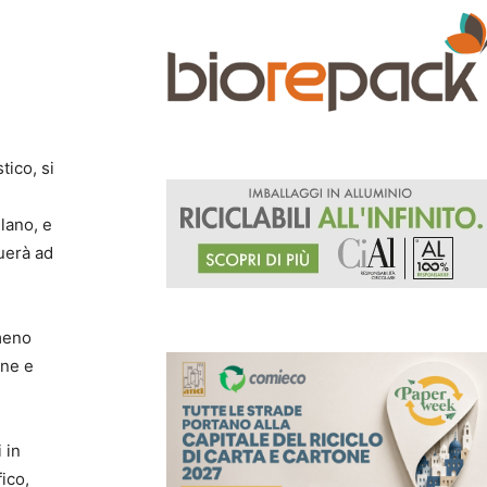
ico, si
ilano, e
nuerà ad
omeno
one e
 in
ico,