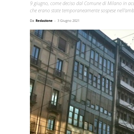
9 giugno, come deciso dal Comune di Milano in accor
che erano state temporaneamente sospese nell’ambit
Da
Redazione
-
3 Giugno 2021