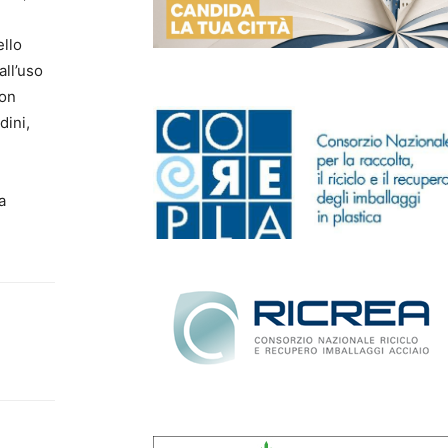
ello
all’uso
con
dini,
a