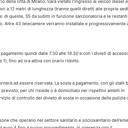
o della città di Milano. Sarà vietato l’ingresso ai veicoli diesel 
ori a 12 metri di lunghezza (tranne quelli diretti alle proprie sedi
 di queste, 55 da subito in funzione sanzionatoria e le restant
o. Altre 43 telecamere verranno installate e progressivamente a
agamento quindi dalle 7.30 alle 19.30 e con i divieti di access
 1), fino ad ora attiva con orario ridotto.
 tornerà ad essere riservata. La sosta a pagamento, con gli stalli b
evisto, per chi risiede o è domiciliato nei rispettivi ambiti in
vizio di controllo del divieto di sosta in occasione della pulizia 
one che operano nel settore sanitario e sociosanitario dell’e
el euro 4 fino a nuovo provvedimento, in coerenza con il