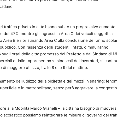
 padano.
 del traffico privato in città hanno subito un progressivo aumento:
re del 47%, mentre gli ingressi in Area C dei veicoli soggetti a
rea B e ripristinando Area C alla conclusione dell’anno scolast
ubblico. Con l’assenza degli studenti, infatti, diminuiranno i
o sugli orari della città promosso dal Prefetto e dal Sindaco di M
erciali e dalle rappresentanze sindacali dei lavoratori, si conti
di maggiore utilizzo, tra le 8 e le 9 del mattino.
 aumento dell’utilizzo della biciletta e dei mezzi in sharing; fen
 superficie e in metropolitana, senza però aggravare la congesti
sore alla Mobilità Marco Granelli – la città ha bisogno di muoversi
no scolastico possiamo reintegrare le misure di governo del traff