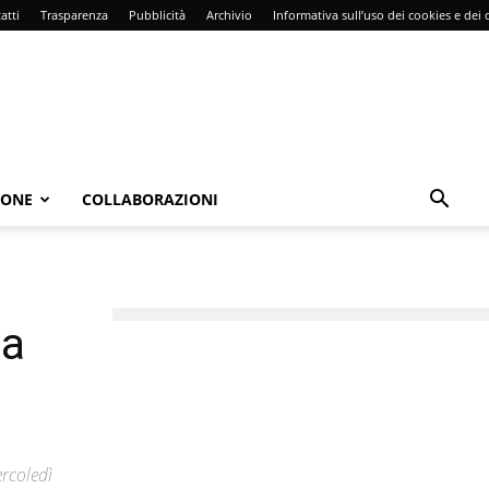
atti
Trasparenza
Pubblicità
Archivio
Informativa sull’uso dei cookies e dei d
IONE
COLLABORAZIONI
ea
ercoledì