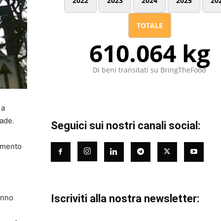
2022
2023
2024
2025
20
TOTALE
610.064 kg
Di beni transitati su BringTheFood
 a
rade.
Seguici sui nostri canali social:
nimento
Iscriviti alla nostra newsletter:
ranno