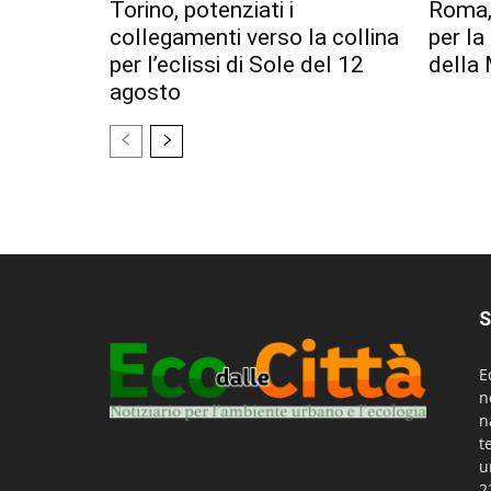
Torino, potenziati i
Roma,
collegamenti verso la collina
per l
per l’eclissi di Sole del 12
della 
agosto
S
E
n
n
t
u
2