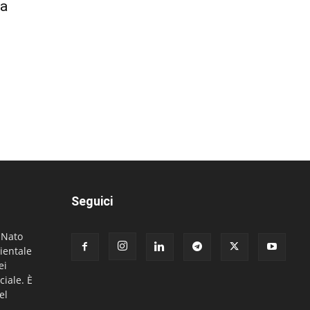
la
Seguici
. Nato
ientale
ei
ciale. È
el