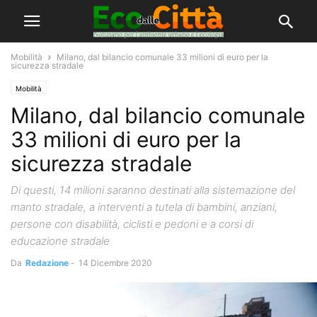
Mobilità
Milano, dal bilancio comunale 33 milioni di euro per la
sicurezza stradale
Mobilità
Milano, dal bilancio comunale
33 milioni di euro per la
sicurezza stradale
Di questi, 14 milioni saranno destinati alla sistemazione del
manto stradale, a interventi a tutela di bambini, anziani,
persone con disabilità, ciclisti e pedoni e a corsi di
educazione stradale
Da
Redazione
-
14 Dicembre 2020