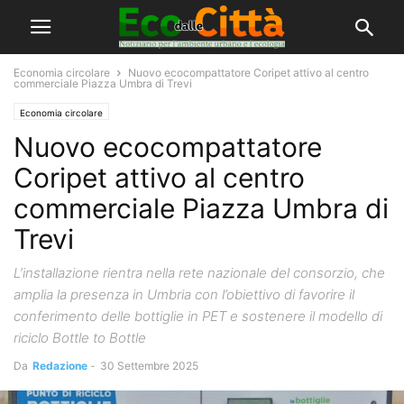
Economia circolare
Nuovo ecocompattatore Coripet attivo al centro
commerciale Piazza Umbra di Trevi
Economia circolare
Nuovo ecocompattatore
Coripet attivo al centro
commerciale Piazza Umbra di
Trevi
L’installazione rientra nella rete nazionale del consorzio, che
amplia la presenza in Umbria con l’obiettivo di favorire il
conferimento delle bottiglie in PET e sostenere il modello di
riciclo Bottle to Bottle
Da
Redazione
-
30 Settembre 2025