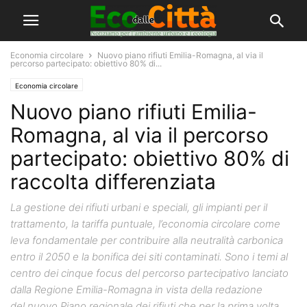
Economia circolare
Nuovo piano rifiuti Emilia-Romagna, al via il
percorso partecipato: obiettivo 80% di...
Economia circolare
Nuovo piano rifiuti Emilia-
Romagna, al via il percorso
partecipato: obiettivo 80% di
raccolta differenziata
La gestione dei rifiuti urbani e speciali, gli impianti per il
trattamento, la tariffa puntuale, l’economia circolare come
leva fondamentale per contribuire alla neutralità carbonica
entro il 2050 e la bonifica dei siti contaminati. Sono i temi al
centro dei cinque focus del percorso partecipativo lanciato
dalla Regione Emilia-Romagna in vista della redazione
del nuovo Piano regionale dei rifiuti che per la prima volta