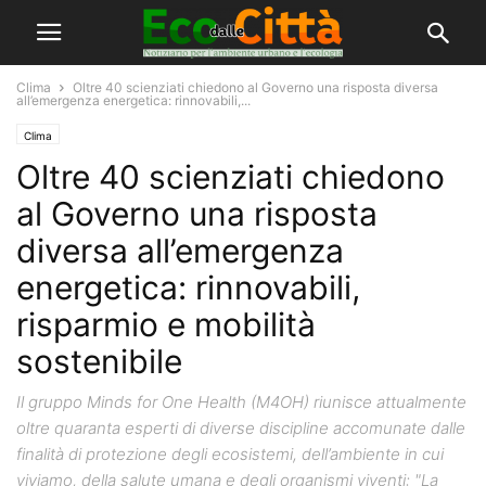
Clima
Oltre 40 scienziati chiedono al Governo una risposta diversa
all’emergenza energetica: rinnovabili,...
Clima
Oltre 40 scienziati chiedono
al Governo una risposta
diversa all’emergenza
energetica: rinnovabili,
risparmio e mobilità
sostenibile
Il gruppo Minds for One Health (M4OH) riunisce attualmente
oltre quaranta esperti di diverse discipline accomunate dalle
finalità di protezione degli ecosistemi, dell’ambiente in cui
viviamo, della salute umana e degli organismi viventi: "La