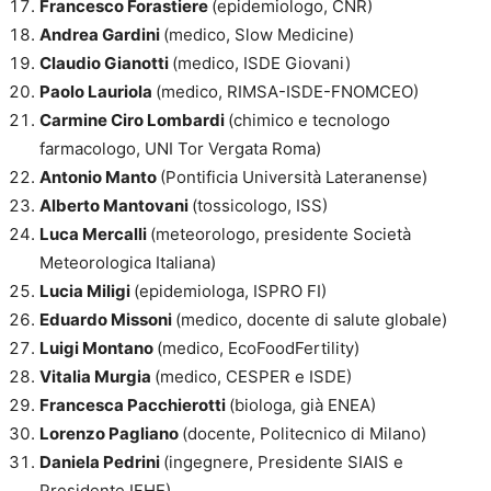
Francesco Forastiere
(epidemiologo, CNR)
Andrea Gardini
(medico, Slow Medicine)
Claudio Gianotti
(medico, ISDE Giovani)
Paolo Lauriola
(medico, RIMSA-ISDE-FNOMCEO)
Carmine Ciro Lombardi
(chimico e tecnologo
farmacologo, UNI Tor Vergata Roma)
Antonio Manto
(Pontificia Università Lateranense)
Alberto Mantovani
(tossicologo, ISS)
Luca Mercalli
(meteorologo, presidente Società
Meteorologica Italiana)
Lucia Miligi
(epidemiologa, ISPRO FI)
Eduardo Missoni
(medico, docente di salute globale)
Luigi Montano
(medico, EcoFoodFertility)
Vitalia Murgia
(medico, CESPER e ISDE)
Francesca Pacchierotti
(biologa, già ENEA)
Lorenzo Pagliano
(docente, Politecnico di Milano)
Daniela Pedrini
(ingegnere, Presidente SIAIS e
Presidente IFHE)