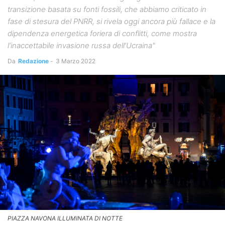
transizione basata su fonti fossili, che abbiamo criticato in
fase di stesura del PNRR, si rivela oggi ancora più fallace e la
dipendenza energetica foriera di conflitti, come mostra
l’inaccettabile invasione russa dell’Ucraina"
Da
Redazione
-
3 Marzo 2022
PIAZZA NAVONA ILLUMINATA DI NOTTE