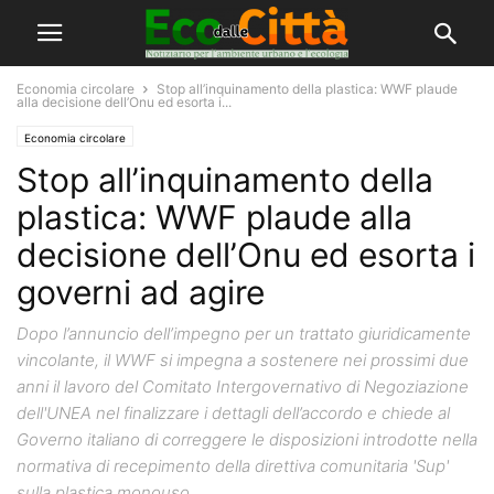
Economia circolare
Stop all’inquinamento della plastica: WWF plaude
alla decisione dell’Onu ed esorta i...
Economia circolare
Stop all’inquinamento della
plastica: WWF plaude alla
decisione dell’Onu ed esorta i
governi ad agire
Dopo l’annuncio dell’impegno per un trattato giuridicamente
vincolante, il WWF si impegna a sostenere nei prossimi due
anni il lavoro del Comitato Intergovernativo di Negoziazione
dell'UNEA nel finalizzare i dettagli dell’accordo e chiede al
Governo italiano di correggere le disposizioni introdotte nella
normativa di recepimento della direttiva comunitaria 'Sup'
sulla plastica monouso