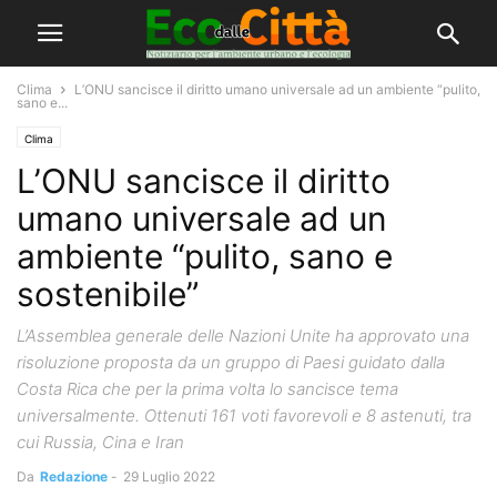
Clima
L’ONU sancisce il diritto umano universale ad un ambiente “pulito,
sano e...
Clima
L’ONU sancisce il diritto
umano universale ad un
ambiente “pulito, sano e
sostenibile”
L’Assemblea generale delle Nazioni Unite ha approvato una
risoluzione proposta da un gruppo di Paesi guidato dalla
Costa Rica che per la prima volta lo sancisce tema
universalmente. Ottenuti 161 voti favorevoli e 8 astenuti, tra
cui Russia, Cina e Iran
Da
Redazione
-
29 Luglio 2022