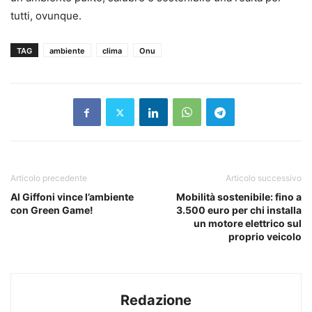
tutti, ovunque.
TAG
ambiente
clima
Onu
Articolo precedente
Articolo successivo
Al Giffoni vince l’ambiente
Mobilità sostenibile: fino a
con Green Game!
3.500 euro per chi installa
un motore elettrico sul
proprio veicolo
Redazione