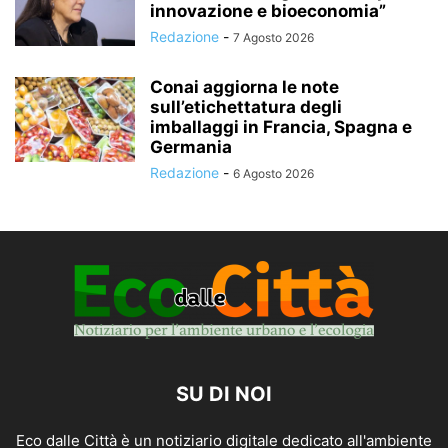
innovazione e bioeconomia”
Redazione
-
7 Agosto 2026
Conai aggiorna le note
sull’etichettatura degli
imballaggi in Francia, Spagna e
Germania
Redazione
-
6 Agosto 2026
SU DI NOI
Eco dalle Città è un notiziario digitale dedicato all'ambiente