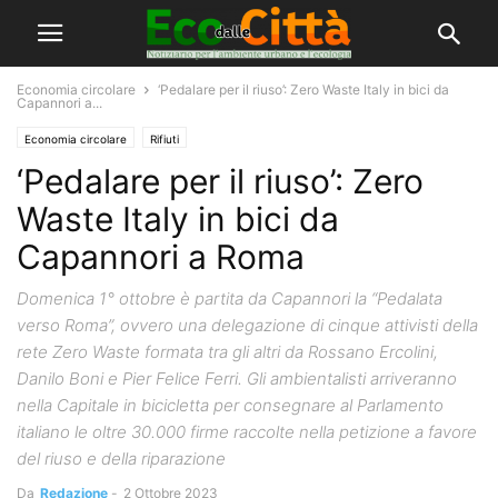
Economia circolare
‘Pedalare per il riuso’: Zero Waste Italy in bici da
Capannori a...
Economia circolare
Rifiuti
‘Pedalare per il riuso’: Zero
Waste Italy in bici da
Capannori a Roma
Domenica 1° ottobre è partita da Capannori la “Pedalata
verso Roma”, ovvero una delegazione di cinque attivisti della
rete Zero Waste formata tra gli altri da Rossano Ercolini,
Danilo Boni e Pier Felice Ferri. Gli ambientalisti arriveranno
nella Capitale in bicicletta per consegnare al Parlamento
italiano le oltre 30.000 firme raccolte nella petizione a favore
del riuso e della riparazione
Da
Redazione
-
2 Ottobre 2023