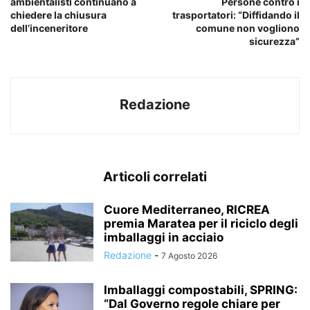
ambientalisti continuano a
Persone contro i
chiedere la chiusura
trasportatori: “Diffidando il
dell’inceneritore
comune non vogliono
sicurezza”
Redazione
Articoli correlati
Cuore Mediterraneo, RICREA
premia Maratea per il riciclo degli
imballaggi in acciaio
Redazione
-
7 Agosto 2026
Imballaggi compostabili, SPRING:
“Dal Governo regole chiare per