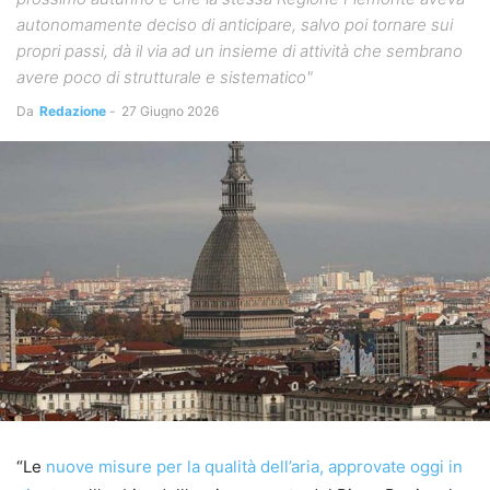
autonomamente deciso di anticipare, salvo poi tornare sui
propri passi, dà il via ad un insieme di attività che sembrano
avere poco di strutturale e sistematico"
Da
Redazione
-
27 Giugno 2026
“Le
nuove misure per la qualità dell’aria, approvate oggi in