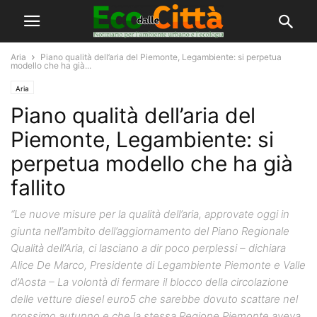
Aria
Piano qualità dell’aria del Piemonte, Legambiente: si perpetua
modello che ha già...
Aria
Piano qualità dell’aria del
Piemonte, Legambiente: si
perpetua modello che ha già
fallito
“Le nuove misure per la qualità dell’aria, approvate oggi in
giunta nell’ambito dell’aggiornamento del Piano Regionale
Qualità dell’Aria, ci lasciano a dir poco perplessi – dichiara
Alice De Marco, Presidente di Legambiente Piemonte e Valle
d’Aosta – La volontà di fermare il blocco della circolazione
delle vetture diesel euro5 che sarebbe dovuto scattare nel
prossimo autunno e che la stessa Regione Piemonte aveva