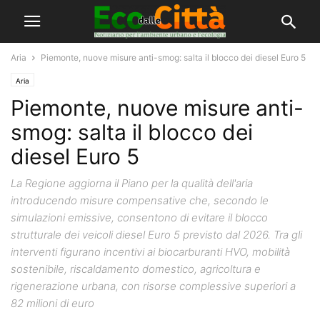
Aria
Piemonte, nuove misure anti-smog: salta il blocco dei diesel Euro 5
Aria
Piemonte, nuove misure anti-
smog: salta il blocco dei
diesel Euro 5
La Regione aggiorna il Piano per la qualità dell'aria
introducendo misure compensative che, secondo le
simulazioni emissive, consentono di evitare il blocco
strutturale dei veicoli diesel Euro 5 previsto dal 2026. Tra gli
interventi figurano incentivi ai biocarburanti HVO, mobilità
sostenibile, riscaldamento domestico, agricoltura e
rigenerazione urbana, con risorse complessive superiori a
82 milioni di euro