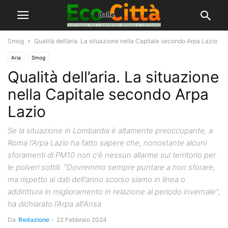
Smog
Qualità dell’aria. La situazione nella Capitale secondo Arpa Lazio
Aria
Smog
Qualità dell’aria. La situazione
nella Capitale secondo Arpa
Lazio
Se la situazione in Lombardia è altamente preoccupante, a
Roma l'Arpa Lazio ha fatto sapere che, nonostante alcuni
sforamenti di PM10 non c'è nessun allarme sul territorio per
le polveri sottili. "Dovremmo sempre puntare a non sforare,
ma rispetto ai dati dell'anno scorso siamo in linea o
addirittura in miglioramento in relazione al periodo invernale",
ha dichiarato l'Arpa all'Ansa
Da
Redazione
-
22 Febbraio 2024