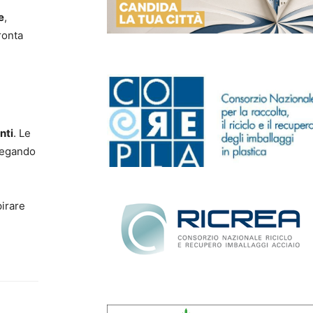
e
,
ronta
nti
. Le
iegando
irare