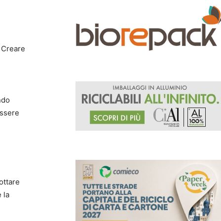
. Creare
ndo
essere
ottare
 la