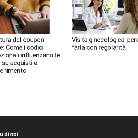
tura del coupon
Visita ginecologica: pe
le: Come i codici
farla con regolarità
ionali influenzano le
 su acquisti e
tenimento
u di noi