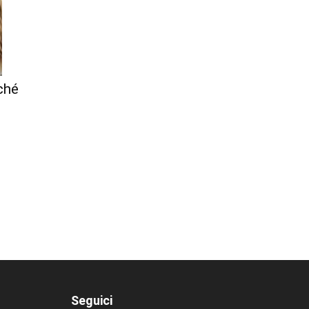
rché
Seguici