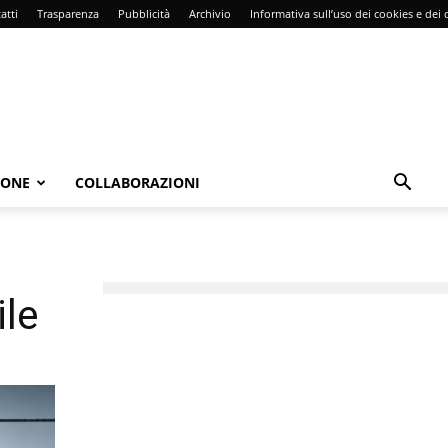
atti
Trasparenza
Pubblicità
Archivio
Informativa sull’uso dei cookies e dei d
IONE
COLLABORAZIONI
ile