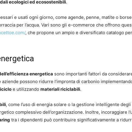
ali ecologici ed ecosostenibili
.
essari e usati ogni giorno, come agende, penne, matite o borse
 borraccia per l’acqua. Vari sono gli e-commerce che offrono ques
ncettoe.com/
, che propone un ampio e diversificato catalogo pe
energetica
ell’efficienza energetica
sono importanti fattori da considerare
Le aziende possono ridurre l’impronta di carbonio implementand
riciclo
e utilizzando
materiali riciclabili
.
ili
, come l’uso di energia solare o la gestione intelligente degli
getico complessivo dell’organizzazione. Inoltre, incoraggiare l’
aring
tra i dipendenti può contribuire significativamente a ridurr