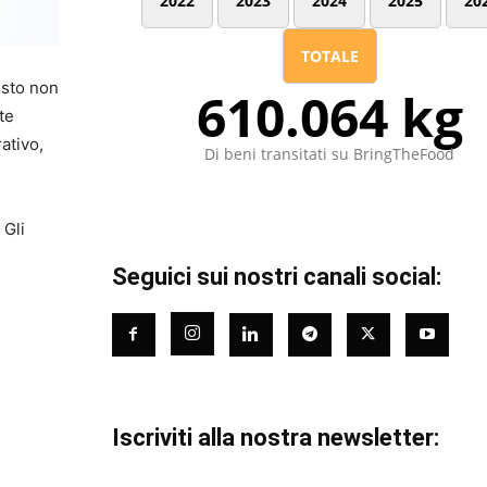
2022
2023
2024
2025
20
TOTALE
esto non
610.064 kg
te
ativo,
Di beni transitati su BringTheFood
 Gli
Seguici sui nostri canali social:
Iscriviti alla nostra newsletter: