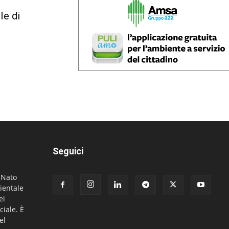
le di
Seguici
. Nato
ientale
ei
ciale. È
el