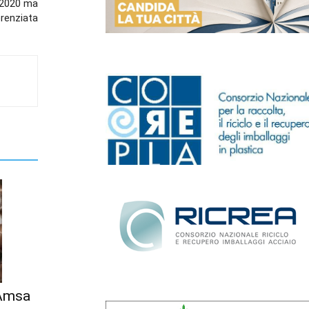
l 2020 ma
erenziata
 Amsa