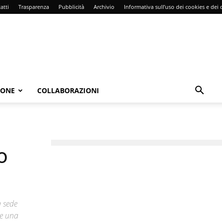
atti
Trasparenza
Pubblicità
Archivio
Informativa sull’uso dei cookies e dei d
IONE
COLLABORAZIONI
o
a sede
he una