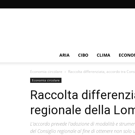
ARIA
CIBO
CLIMA
ECONOM
Economia circolare
Raccolta differenziata, accordo tra Con
Economia circolare
Raccolta differenzi
regionale della L
L'accordo prevede l'adozione di modalità e strument
del Consiglio regionale al fine di ottenere non sol