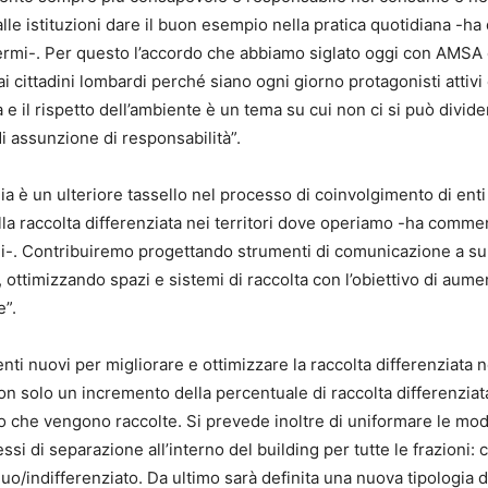
le istituzioni dare il buon esempio nella pratica quotidiana -ha d
ermi-. Per questo l’accordo che abbiamo siglato oggi con AMSA
 cittadini lombardi perché siano ogni giorno protagonisti attivi
a e il rispetto dell’ambiente è un tema su cui non ci si può divid
 assunzione di responsabilità”.
 è un ulteriore tassello nel processo di coinvolgimento di enti
lla raccolta differenziata nei territori dove operiamo -ha comme
ni-. Contribuiremo progettando strumenti di comunicazione a s
 ottimizzando spazi e sistemi di raccolta con l’obiettivo di aume
e”.
ti nuovi per migliorare e ottimizzare la raccolta differenziata n
non solo un incremento della percentuale di raccolta differenziat
to che vengono raccolte. Si prevede inoltre di uniformare le moda
si di separazione all’interno del building per tutte le frazioni: 
duo/indifferenziato. Da ultimo sarà definita una nuova tipologia d