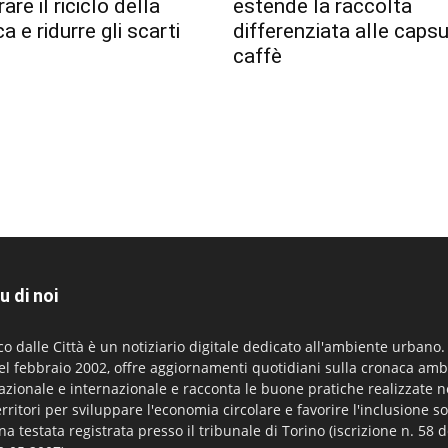
are il riciclo della
estende la raccolta
a e ridurre gli scarti
differenziata alle capsu
caffè
u di noi
co dalle Città è un notiziario digitale dedicato all'ambiente urbano
el febbraio 2002, offre aggiornamenti quotidiani sulla cronaca amb
azionale e internazionale e racconta le buone pratiche realizzate n
erritori per sviluppare l'economia circolare e favorire l'inclusione so
na testata registrata presso il tribunale di Torino (iscrizione n. 58 d