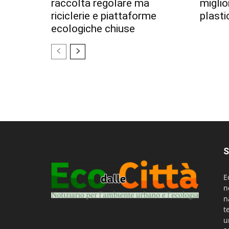
raccolta regolare ma
miglior
riciclerie e piattaforme
plastic
ecologiche chiuse
S
E
n
n
t
u