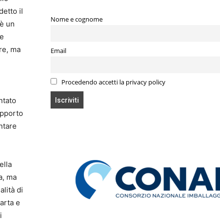
etto il
Nome e cognome
 è un
 e
ere, ma
Email
Procedendo accetti la privacy policy
ntato
upporto
ntare
ella
a, ma
lità di
carta e
i