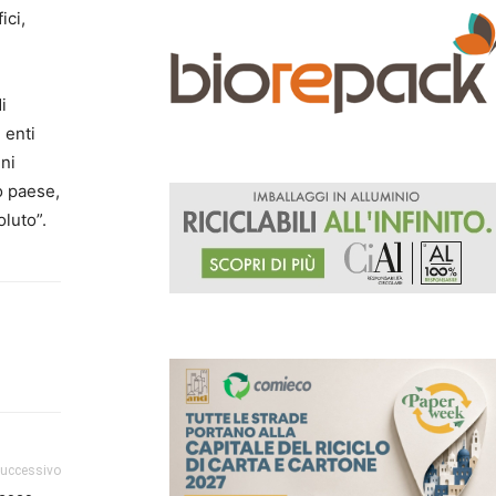
ici,
i
 enti
ni
o paese,
oluto”.
successivo