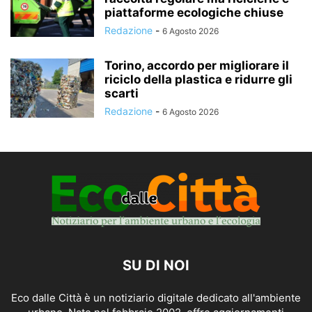
piattaforme ecologiche chiuse
Redazione
-
6 Agosto 2026
Torino, accordo per migliorare il
riciclo della plastica e ridurre gli
scarti
Redazione
-
6 Agosto 2026
SU DI NOI
Eco dalle Città è un notiziario digitale dedicato all'ambiente