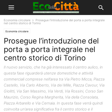
Economia circolare
Prosegue l’introduzione del porta a porta integrale
nel centro storico di Torino
Economia circolare
Prosegue l’introduzione del
porta a porta integrale nel
centro storico di Torino
Il nuovo servizio, che ha già interessato il centro aulico, in
questa fase riguarderà utenze domestiche e attività
commerciali comprese nell’area tra Via Pietro Micca, Piazza
Castello, Via Carlo Alberto, Via dei Mille, Piazza Cavour, Via
Giolitti, Via San Massimo, Via Verdi, Via Rossini, Corso San
Maurizio, Corso Regina Margherita, Via della Consolata,
Piazza Arbarello e Via Cernaia. In questa fase verrà quindi
coinvolta un’area significativa fra il centro storico e il