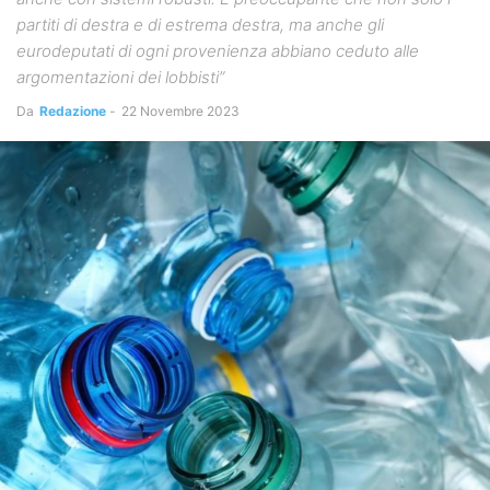
partiti di destra e di estrema destra, ma anche gli
eurodeputati di ogni provenienza abbiano ceduto alle
argomentazioni dei lobbisti”
Da
Redazione
-
22 Novembre 2023