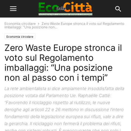
Economia circolare
Zero Waste Europe stronca il voto sul Regolamento
imballaggi: “Una posizione non...
Economia circolare
Zero Waste Europe stronca il
voto sul Regolamento
imballaggi: “Una posizione
non al passo con i tempi”
La rete ambientalista si dice ampiamente insoddisfatta della
posizione votata dal Parlamento Ue. Raphaëlle Catté:
“Favorendo il riciclaggio rispetto al riutilizzo, le nuove
deroghe agli articoli 22 e 26 mettono in discussione l’intero
fondamento della legislazione europea sui rifiuti, vale a dire
la gerarchia. Il riciclaggio non fermerà il problema dei rifiuti,
anche con sistemi robusti. È preoccupante che non solo i