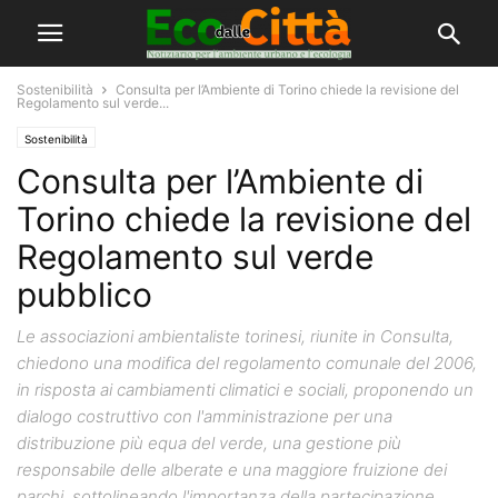
Sostenibilità
Consulta per l’Ambiente di Torino chiede la revisione del
Regolamento sul verde...
Sostenibilità
Consulta per l’Ambiente di
Torino chiede la revisione del
Regolamento sul verde
pubblico
Le associazioni ambientaliste torinesi, riunite in Consulta,
chiedono una modifica del regolamento comunale del 2006,
in risposta ai cambiamenti climatici e sociali, proponendo un
dialogo costruttivo con l'amministrazione per una
distribuzione più equa del verde, una gestione più
responsabile delle alberate e una maggiore fruizione dei
parchi, sottolineando l'importanza della partecipazione