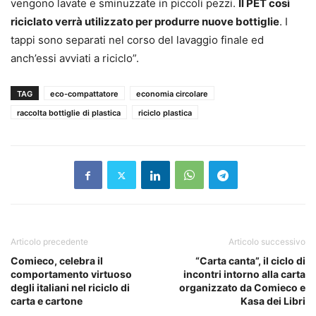
vengono lavate e sminuzzate in piccoli pezzi.
Il PET così
riciclato verrà utilizzato per produrre nuove bottiglie
. I
tappi sono separati nel corso del lavaggio finale ed
anch’essi avviati a riciclo”.
TAG
eco-compattatore
economia circolare
raccolta bottiglie di plastica
riciclo plastica
Articolo precedente
Articolo successivo
Comieco, celebra il
“Carta canta”, il ciclo di
comportamento virtuoso
incontri intorno alla carta
degli italiani nel riciclo di
organizzato da Comieco e
carta e cartone
Kasa dei Libri