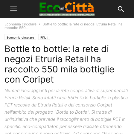
Economia circolare
Bottle to bottle: la rete di negozi Etruria Retail ha
raccolto 550...
Economia circolare
Rifiuti
Bottle to bottle: la rete di
negozi Etruria Retail ha
raccolto 550 mila bottiglie
con Coripet
Numeri incoraggianti per la rete cooperativa di supermercati
Etruria Retail. Sono infatti circa 550mila le bottiglie in plastica
PET raccolte da Etruria Retail e dal consorzio Coripet
nell'ambito del progetto "Bottle to Bottle". Si tratta di
un'iniziativa che prevede il raccoglimento di bottiglie PET in
specifici eco-compattatori per essere riciclate ottenendo
pet per produrre nuove bottiglie. Ad oggi sono 19 gli eco-