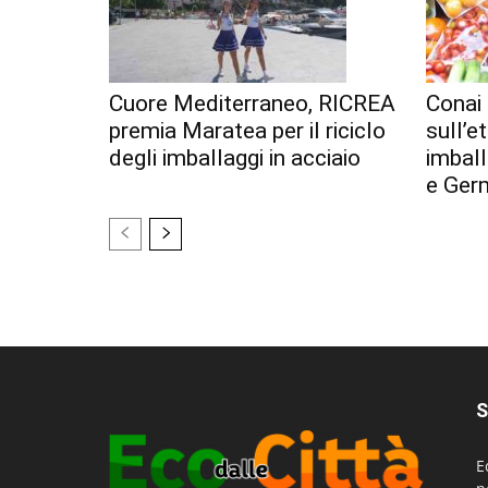
Cuore Mediterraneo, RICREA
Conai 
premia Maratea per il riciclo
sull’e
degli imballaggi in acciaio
imball
e Ger
S
E