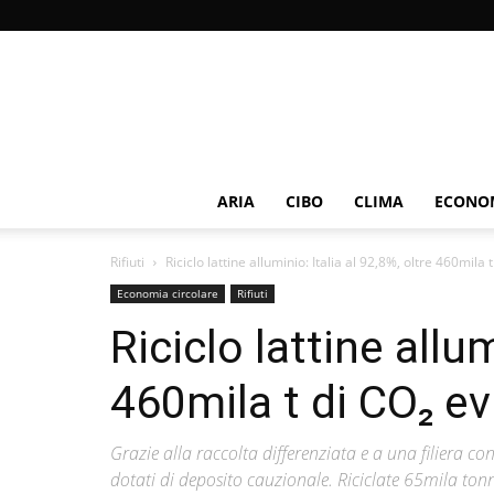
ARIA
CIBO
CLIMA
ECONOM
Rifiuti
Riciclo lattine alluminio: Italia al 92,8%, oltre 460mila 
Economia circolare
Rifiuti
Riciclo lattine allum
460mila t di CO₂ ev
Grazie alla raccolta differenziata e a una filiera con
dotati di deposito cauzionale. Riciclate 65mila tonn