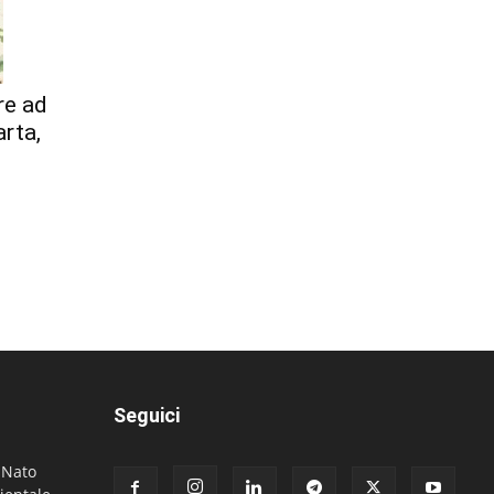
re ad
arta,
Seguici
. Nato