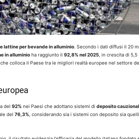
e lattine per bevande in alluminio
. Secondo i dati diffusi il 20 
ne in alluminio
ha raggiunto il
92,8% nel 2025
, in crescita di 5,5
he colloca il Paese tra le migliori realtà europee nel settore del
 europea
ea del
92%
nei Paesi che adottano sistemi di
deposito cauziona
ale del
76,3%
, considerando sia i sistemi con deposito sia quelli
o, il risultato evidenzia l’efficacia del modello italiano fondato 