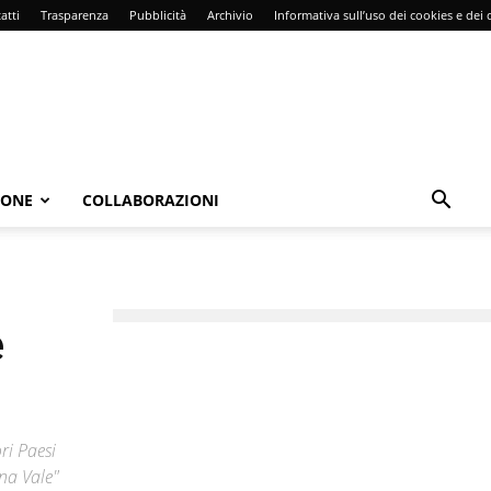
atti
Trasparenza
Pubblicità
Archivio
Informativa sull’uso dei cookies e dei d
IONE
COLLABORAZIONI
e
ori Paesi
ina Vale"