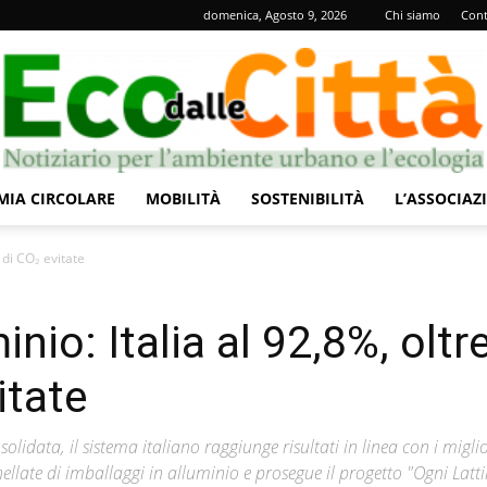
domenica, Agosto 9, 2026
Chi siamo
Cont
IA CIRCOLARE
MOBILITÀ
SOSTENIBILITÀ
L’ASSOCIAZ
Eco
t di CO₂ evitate
inio: Italia al 92,8%, oltr
itate
dalle
solidata, il sistema italiano raggiunge risultati in linea con i migli
ellate di imballaggi in alluminio e prosegue il progetto "Ogni Latt