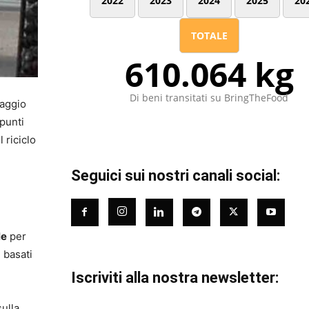
2022
2023
2024
2025
20
TOTALE
610.064 kg
Di beni transitati su BringTheFood
maggio
 punti
 riciclo
Seguici sui nostri canali social:
le
per
 basati
Iscriviti alla nostra newsletter:
sulla