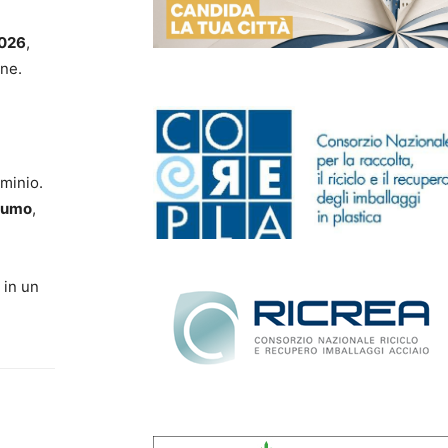
2026
,
ane.
uminio.
sumo
,
, in un