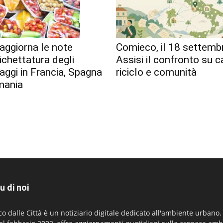
aggiorna le note
Comieco, il 18 settemb
tichettatura degli
Assisi il confronto su c
aggi in Francia, Spagna
riciclo e comunità
mania
u di noi
co dalle Città è un notiziario digitale dedicato all'ambiente urbano