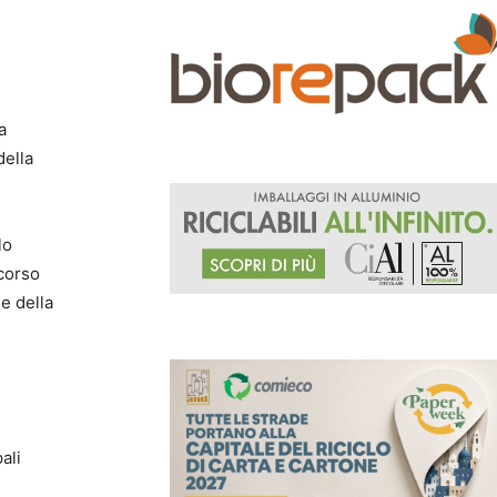
a
della
lo
rcorso
e della
ali