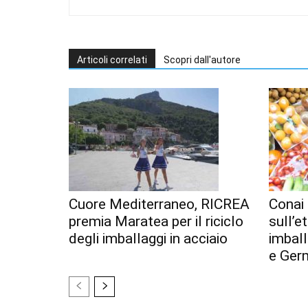
Articoli correlati
Scopri dall'autore
Cuore Mediterraneo, RICREA
Conai 
premia Maratea per il riciclo
sull’e
degli imballaggi in acciaio
imball
e Ger