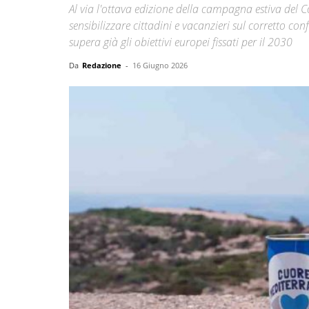
Al via l'ottava edizione della campagna estiva del Co
sensibilizzare cittadini e vacanzieri sul corretto co
supera già gli obiettivi europei fissati per il 2030
Da
Redazione
-
16 Giugno 2026