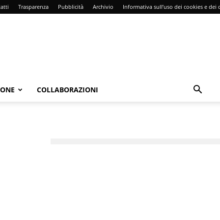
atti
Trasparenza
Pubblicità
Archivio
Informativa sull’uso dei cookies e dei d
IONE
COLLABORAZIONI