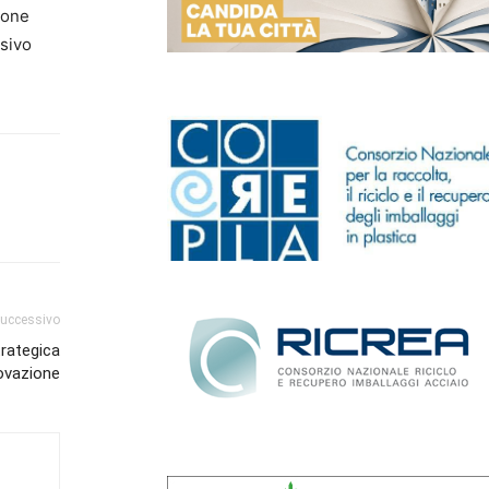
zione
ssivo
successivo
rategica
novazione