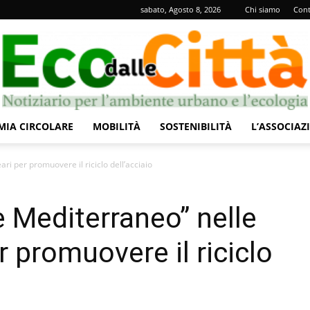
sabato, Agosto 8, 2026
Chi siamo
Cont
IA CIRCOLARE
MOBILITÀ
SOSTENIBILITÀ
L’ASSOCIAZ
Eco
ri per promuovere il riciclo dell’acciaio
e Mediterraneo” nelle
r promuovere il riciclo
dalle