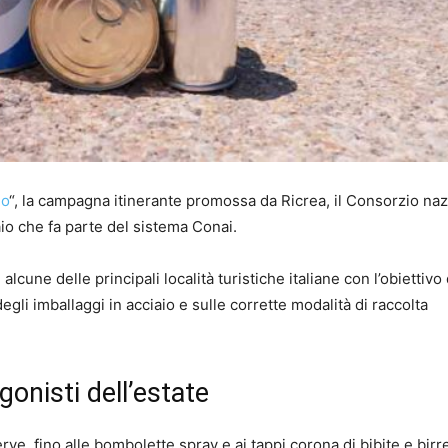
eo
“, la campagna itinerante promossa da Ricrea, il Consorzio na
iaio che fa parte del sistema Conai.
n alcune delle principali località turistiche italiane con l’obiettivo 
degli imballaggi in acciaio e sulle corrette modalità di raccolta
gonisti dell’estate
rve, fino alle bombolette spray e ai tappi corona di bibite e birre