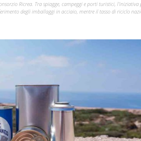
nsorzio Ricrea. Tra spiagge, campeggi e porti turistici, l'iniziativa
nferimento degli imballaggi in acciaio, mentre il tasso di riciclo naz
Città