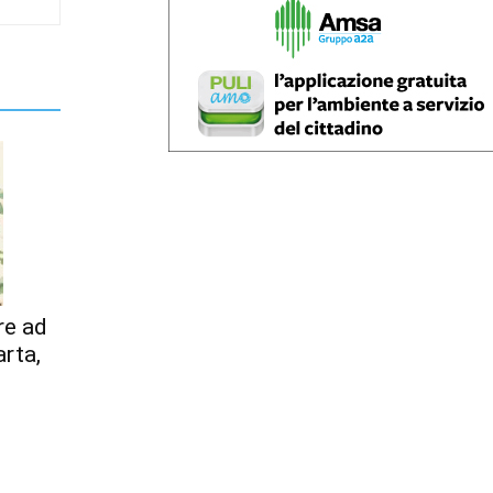
re ad
arta,