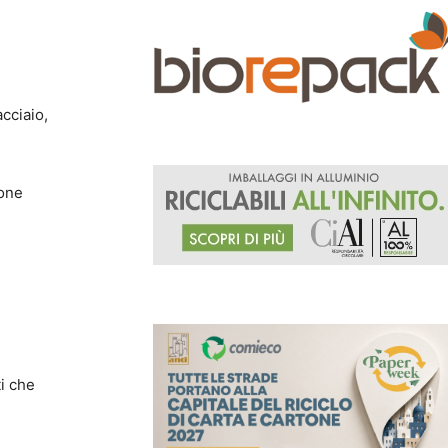
acciaio,
ione
i che