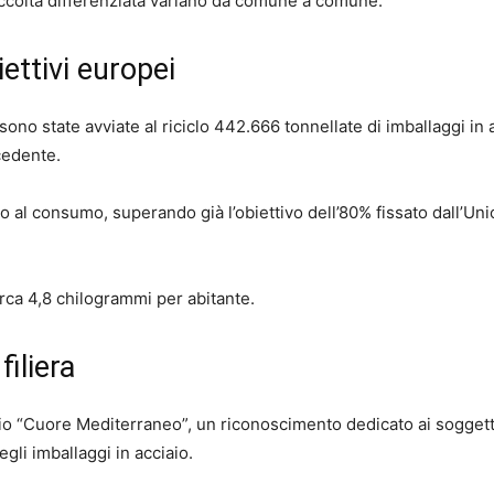
ccolta differenziata variano da comune a comune.
biettivi europei
 sono state avviate al riciclo 442.666 tonnellate di imballaggi in 
cedente.
sso al consumo, superando già l’obiettivo dell’80% fissato dall’Un
rca 4,8 chilogrammi per abitante.
filiera
io “Cuore Mediterraneo”, un riconoscimento dedicato ai soggett
degli imballaggi in acciaio.