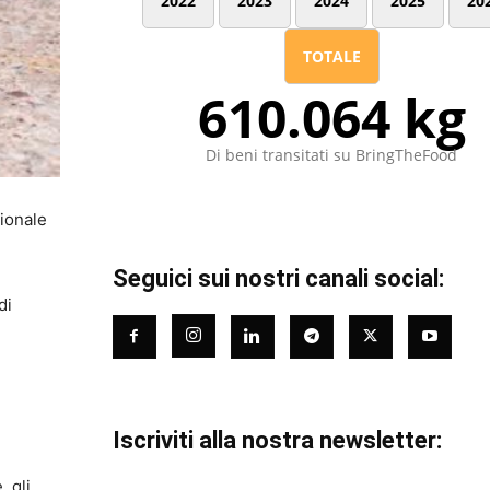
2022
2023
2024
2025
20
TOTALE
610.064 kg
Di beni transitati su BringTheFood
zionale
Seguici sui nostri canali social:
di
Iscriviti alla nostra newsletter:
, gli