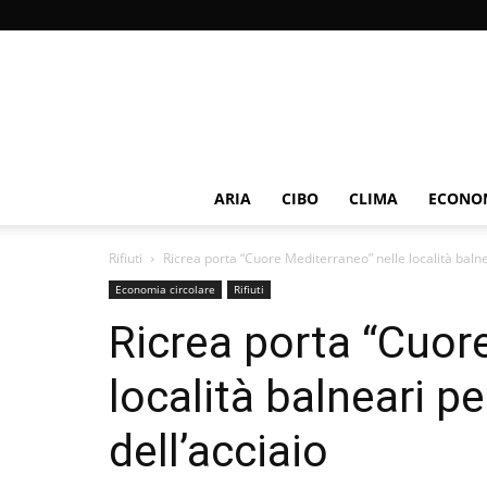
ARIA
CIBO
CLIMA
ECONOM
Rifiuti
Ricrea porta “Cuore Mediterraneo” nelle località balnea
Economia circolare
Rifiuti
Ricrea porta “Cuor
località balneari pe
dell’acciaio