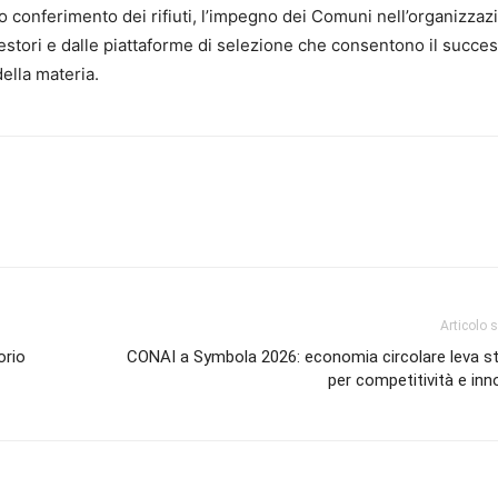
etto conferimento dei rifiuti, l’impegno dei Comuni nell’organizza
 gestori e dalle piattaforme di selezione che consentono il succe
della materia.
Articolo 
orio
CONAI a Symbola 2026: economia circolare leva st
per competitività e in