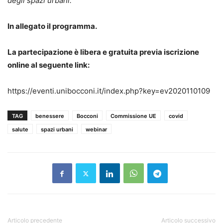
degli spazi urbani.
In allegato il programma.
La partecipazione è libera e gratuita previa iscrizione
online al seguente link:
https://eventi.unibocconi.it/index.php?key=ev2020110109
TAG
benessere
Bocconi
Commissione UE
covid
salute
spazi urbani
webinar
Articolo precedente
Articolo successivo