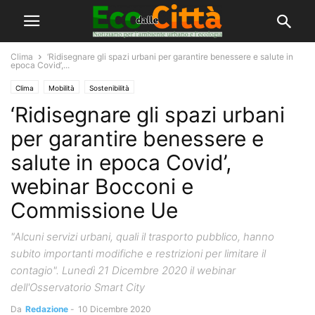
Clima
‘Ridisegnare gli spazi urbani per garantire benessere e salute in
epoca Covid’,...
Clima
Mobilità
Sostenibilità
‘Ridisegnare gli spazi urbani
per garantire benessere e
salute in epoca Covid’,
webinar Bocconi e
Commissione Ue
"Alcuni servizi urbani, quali il trasporto pubblico, hanno
subito importanti modifiche e restrizioni per limitare il
contagio". Lunedì 21 Dicembre 2020 il webinar
dell'Osservatorio Smart City
Da
Redazione
-
10 Dicembre 2020