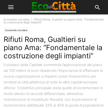
Economia circolare
Rifiuti Roma, Gualtieri su piano Ama: “Fondamentale
la costruzione degli impianti”
Economia circolare
Rifiuti Roma, Gualtieri su
piano Ama: “Fondamentale la
costruzione degli impianti”
Il sindaco della Capitale commenta l’approvazione del piano
da 700 milioni di euro ribadendo l’importanza di affiancare la
nuova organizzazione a impianti come l’inceneritore per
rendere la città all’altezza di tutte le altre capitali europee.
Alfonsi: “L’obiettivo principale resta quello di incrementare in
modo deciso la raccolta differenziata, attraverso
l’introduzione di modelli più flessibili, con la previsione di
incrementare dall’attuale 33% al 45% la quota di popolazione