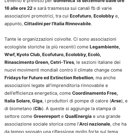
L’evento è previsto per
domenica 18 settembre dalle ore
16 alle ore 22
e sarà trasmessa sui canali fb di varie
associazioni promotrici, tra cui
Ecofuturo
,
Ecolobby
e,
appunto,
Cittadini per l’Italia Rinnovabile
.
Tante le organizzazioni coivolte. Ci sono associazioni
ecologiste storiche (e più recenti) come
Legambiente,
Wwf, Kyoto Club, Ecofuturo, Ecolobby, Ecolò,
Rinascimento Green, Cetri-Tires
, le sezioni italiane dei
nuovi movimenti mondiali contro il climate change come
Fridays for Future ed Extinction Rebellion
, ma anche
associazioni legate all’imprenditoria rinnovabile e
dell’efficienza energetica, come
Coordinamento Free,
Italia Solare, Giga
, i produttori di pompe di calore (
Arse
), e
di biometano (
Cib
). A queste si aggiunge la stampa di
settore come
Greenreport
e
QualEnergia
e una grande
associazione sociale storica come l’
Arci nazionale
, che ha
da tempo sposato una riflessione molto forte sul tema