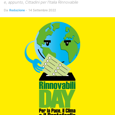
e, appunto, Cittadini per l'Italia Rinnovabile
Da
Redazione
-
14 Settembre 2022