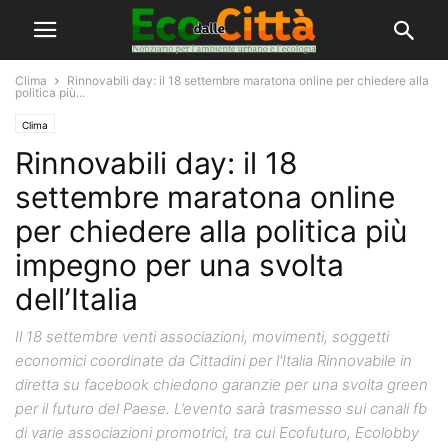
Clima
Rinnovabili day: il 18 settembre maratona online per chiedere alla
politica più...
Clima
Rinnovabili day: il 18
settembre maratona online
per chiedere alla politica più
impegno per una svolta
dell’Italia
Il 18 settembre venti associazioni, movimenti, soggetti
economici coordinate da Cittadini per l'Italia Rinnovabile in
diretta su facebook chiedono garanzie per una svolta green
per il futuro del Paese. L’evento sarà trasmesso sui canali fb
di varie associazioni promotrici, tra cui Ecofuturo, Ecolobby