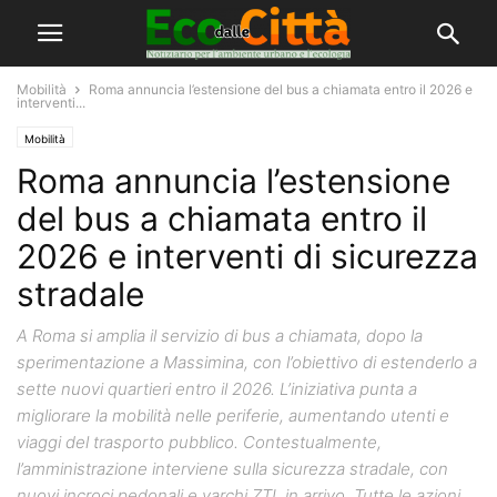
Mobilità
Roma annuncia l’estensione del bus a chiamata entro il 2026 e
interventi...
Mobilità
Roma annuncia l’estensione
del bus a chiamata entro il
2026 e interventi di sicurezza
stradale
A Roma si amplia il servizio di bus a chiamata, dopo la
sperimentazione a Massimina, con l’obiettivo di estenderlo a
sette nuovi quartieri entro il 2026. L’iniziativa punta a
migliorare la mobilità nelle periferie, aumentando utenti e
viaggi del trasporto pubblico. Contestualmente,
l’amministrazione interviene sulla sicurezza stradale, con
nuovi incroci pedonali e varchi ZTL in arrivo. Tutte le azioni