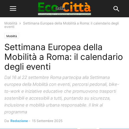
Mobilità
Settimana Europea della Mobilità a Roma: il calendario degli
eventi
Mobilità
Settimana Europea della
Mobilità a Roma: il calendario
degli eventi
Dal 16 al 22 settembre Roma partecipa alla Settimana
europea della Mobilità con eventi, percorsi pedonali, bike-
to-work e iniziative educative che promuovono trasporti
sostenibili e accessibili a tutti, puntando su sicurezza,
inclusione e mobilità urbana responsabile. Il link al
programma
Da
Redazione
-
15 Settembre 2025