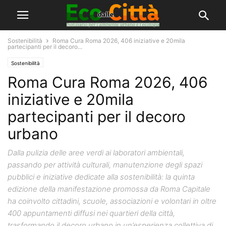
Sostenibilità
Roma Cura Roma 2026, 406 iniziative e 20mila
partecipanti per il decoro...
Sostenibilità
Roma Cura Roma 2026, 406
iniziative e 20mila
partecipanti per il decoro
urbano
Dalla pulizia delle aree verdi ai laboratori ambientali,
passando per attività culturali, manutenzione degli spazi
pubblici e iniziative dedicate alla sostenibilità: la quinta
edizione della manifestazione promossa da Roma Capitale
ha coinvolto cittadini, scuole, associazioni e volontari in oltre
400 appuntamenti diffusi nei quartieri della città,
trasformando il decoro urbano in un’esperienza collettiva di