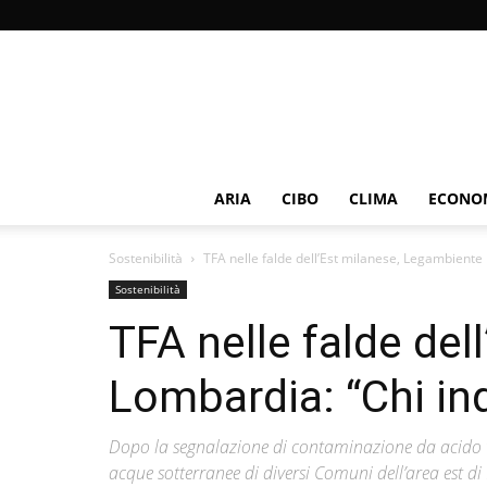
ARIA
CIBO
CLIMA
ECONOM
Sostenibilità
TFA nelle falde dell’Est milanese, Legambiente
Sostenibilità
TFA nelle falde de
Lombardia: “Chi in
Dopo la segnalazione di contaminazione da acido tr
acque sotterranee di diversi Comuni dell’area est 