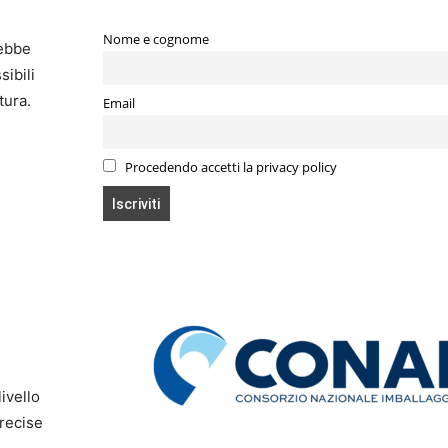
Nome e cognome
rebbe
sibili
tura.
Email
Procedendo accetti la privacy policy
e
ivello
precise