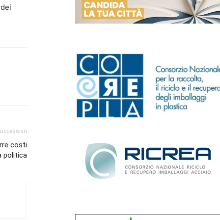
 dei
successivo
rre costi
à politica