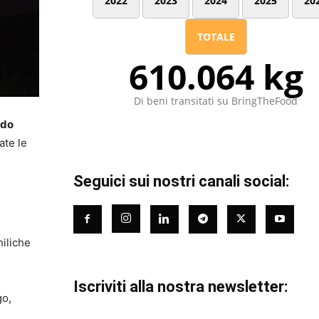
2022
2023
2024
2025
20
TOTALE
610.064 kg
Di beni transitati su BringTheFood
ido
ate le
Seguici sui nostri canali social:
hiliche
Iscriviti alla nostra newsletter:
go,