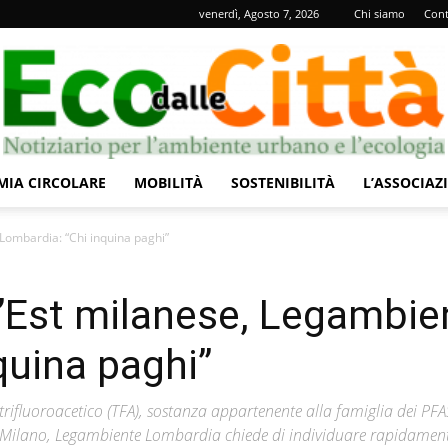
venerdì, Agosto 7, 2026
Chi siamo
Cont
IA CIRCOLARE
MOBILITÀ
SOSTENIBILITÀ
L’ASSOCIAZ
Eco
 Lombardia: “Chi inquina paghi”
ll’Est milanese, Legambie
quina paghi”
dalle
ifluoroacetico (TFA), sostanza appartenente alla famiglia dei PFAS
di Milano, Legambiente Lombardia chiede di individuare rapidament