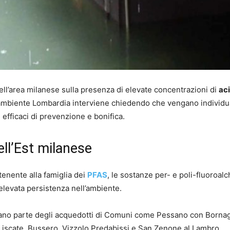
ll’area milanese sulla presenza di elevate concentrazioni di
ac
gambiente Lombardia interviene chiedendo che vengano individu
efficaci di prevenzione e bonifica.
ll’Est milanese
tenente alla famiglia dei
PFAS
, le sostanze per- e poli-fluoroalc
elevata persistenza nell’ambiente.
tano parte degli acquedotti di Comuni come Pessano con Borna
Liscate, Bussero, Vizzolo Predabissi e San Zenone al Lambro.