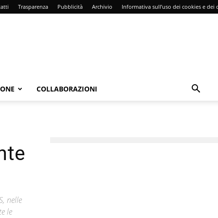
atti
Trasparenza
Pubblicità
Archivio
Informativa sull’uso dei cookies e dei d
IONE
COLLABORAZIONI
nte
, nelle
e le