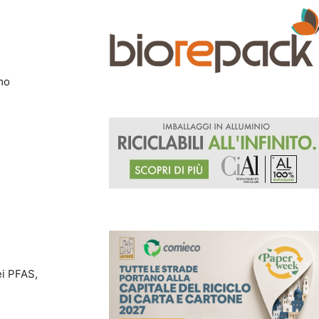
mo
ei PFAS,