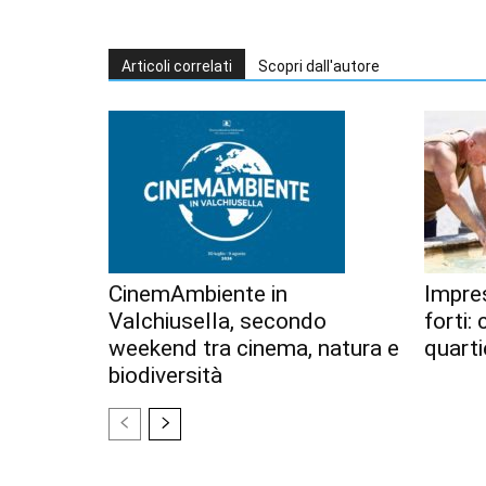
Articoli correlati
Scopri dall'autore
CinemAmbiente in
Impres
Valchiusella, secondo
forti:
weekend tra cinema, natura e
quarti
biodiversità