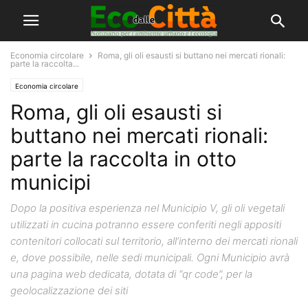
Economia circolare
Roma, gli oli esausti si buttano nei mercati rionali:
parte la raccolta...
Economia circolare
Roma, gli oli esausti si
buttano nei mercati rionali:
parte la raccolta in otto
municipi
Dopo la positiva esperienza nel Municipio V, gli oli vegetali
utilizzati in cucina potranno essere conferiti negli appositi
contenitori collocati sul territorio, all’interno dei mercati rionali
e, dove possibile, nelle sedi municipali. Ogni Municipio avrà
una pagina web dedicata, dotata di “qr code”, per la
geolocalizzazione dei siti