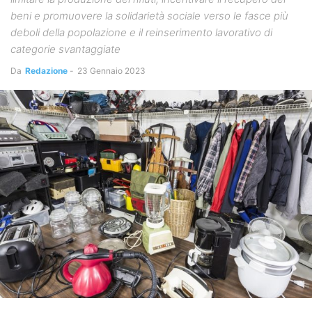
beni e promuovere la solidarietà sociale verso le fasce più
deboli della popolazione e il reinserimento lavorativo di
categorie svantaggiate
Da
Redazione
-
23 Gennaio 2023