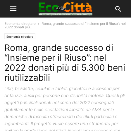
Economia circolare
Roma, grande successo di “Insieme per il Riuso”: nel
2022 donati più...
Economia circolare
Roma, grande successo di
“Insieme per il Riuso”: nel
2022 donati più di 5.300 beni
riutilizzabili
Libri, biciclette, cellulari e tablet, giocattoli e accessori per
l’infanzia, ausili per persone con disabilità motoria. Questi gli
oggetti principali donati nel corso del 2022 consegnati
gratuitamente nelle ecostazioni allestite da AMA per le
domeniche di raccolta straordinaria dei rifiuti particolari e
ingombranti. Il progetto vuole essere uno strumento per
limitare la produzione dei rifiuti, incentivare il recupero dei