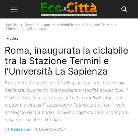
Mobilità
Roma, inaugurata la ciclabile tra la Stazione Termini e
l’Università La Sapienza
Mobilità
Roma, inaugurata la ciclabile
tra la Stazione Termini e
l’Università La Sapienza
Il nuovo tratto di 750 metri collega la stazione Termini alla
Sapienza, favorendo intermodalità e mobilità sostenibile. Il
Sindaco Gualtieri: “Un’opera dal valore moltiplicatore per
studenti e cittadini”. L’assessore Patanè sottolinea il ruolo
strategico del percorso, richiesto dagli studenti e integrato
nella rete ciclabile cittadina
Da
Redazione
-
16 Dicembre 2024