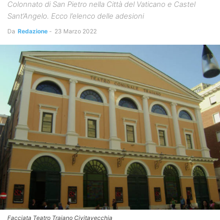
Colonnato di San Pietro nella Città del Vaticano e Castel
Sant’Angelo. Ecco l’elenco delle adesioni
Da
Redazione
-
23 Marzo 2022
Facciata Teatro Traiano Civitavecchia