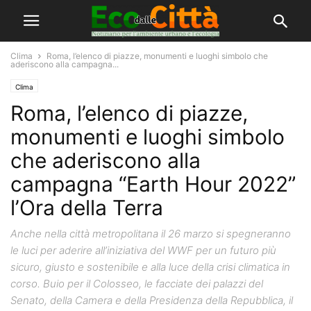
Clima
Roma, l’elenco di piazze, monumenti e luoghi simbolo che
aderiscono alla campagna...
Clima
Roma, l’elenco di piazze,
monumenti e luoghi simbolo
che aderiscono alla
campagna “Earth Hour 2022”
l’Ora della Terra
Anche nella città metropolitana il 26 marzo si spegneranno
le luci per aderire all’iniziativa del WWF per un futuro più
sicuro, giusto e sostenibile e alla luce della crisi climatica in
corso. Buio per il Colosseo, le facciate dei palazzi del
Senato, della Camera e della Presidenza della Repubblica, il