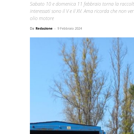
Sabato 10 e domenica 11 febbraio torna la raccolta
interessati sono il V e il XV. Ama ricorda che non verra
olio motore
Da
Redazione
-
9 Febbraio 2024