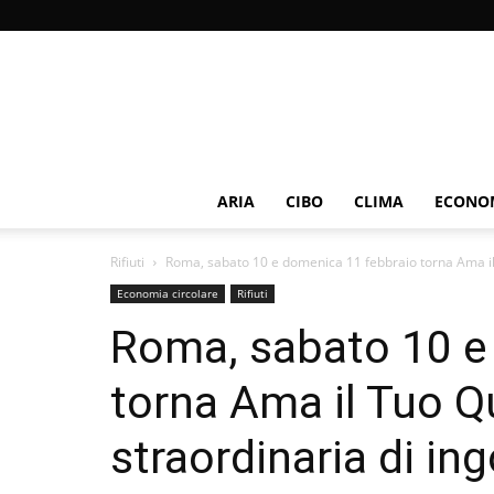
ARIA
CIBO
CLIMA
ECONOM
Rifiuti
Roma, sabato 10 e domenica 11 febbraio torna Ama il 
Economia circolare
Rifiuti
Roma, sabato 10 e
torna Ama il Tuo Qu
straordinaria di in