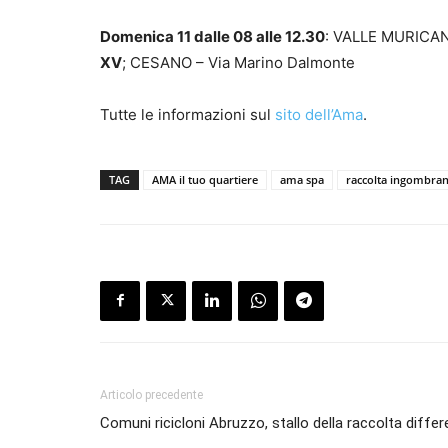
Domenica 11 dalle 08 alle 12.30
: VALLE MURICANA
XV
; CESANO – Via Marino Dalmonte
Tutte le informazioni sul
sito dell’Ama
.
TAG
AMA il tuo quartiere
ama spa
raccolta ingombran
Articolo precedente
Comuni ricicloni Abruzzo, stallo della raccolta differ