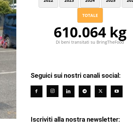
2022
2023
2024
2025
20
TOTALE
610.064 kg
Di beni transitati su BringTheFood
Seguici sui nostri canali social:
Iscriviti alla nostra newsletter: