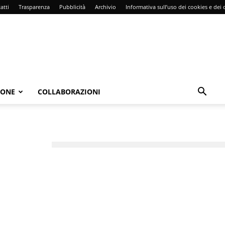
atti
Trasparenza
Pubblicità
Archivio
Informativa sull’uso dei cookies e dei d
IONE
COLLABORAZIONI