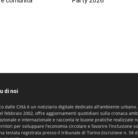
o e comunità
Party 2026
u di noi
co dalle Città è un notiziario digitale dedicato all'ambiente urbano
el febbraio 2002, offre aggiornamenti quotidiani sulla cronaca amb
azionale e internazionale e racconta le buone pratiche realizzate n
erritori per sviluppare l'economia circolare e favorire l'inclusione so
na testata registrata presso il tribunale di Torino (iscrizione n. 58 d