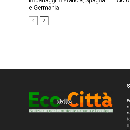
imballaggi in Francia, Spagna
ricicl
e Germania
S
E
n
n
t
u