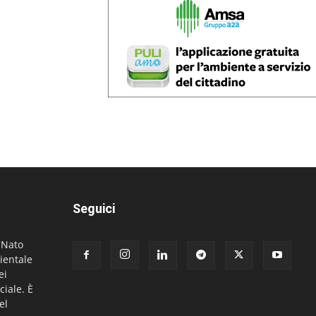
Seguici
. Nato
ientale
ei
ciale. È
el