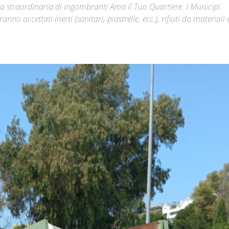
 straordinaria di ingombranti Ama il Tuo Quartiere. I Municipi
nno accettati inerti (sanitari, piastrelle, ecc.), rifiuti da materiali e
Città