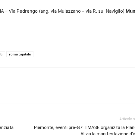
 – Via Pedrengo (ang. via Mulazzano – via R. sul Naviglio)
Mun
ti
roma capitale
Articolo 
enziata
Piemonte, eventi pre-G7: Il MASE organizza la Pla
Al via la manifestazione d’