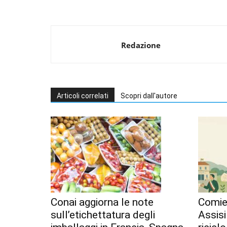
Redazione
Articoli correlati
Scopri dall'autore
Conai aggiorna le note
Comiec
sull’etichettatura degli
Assisi