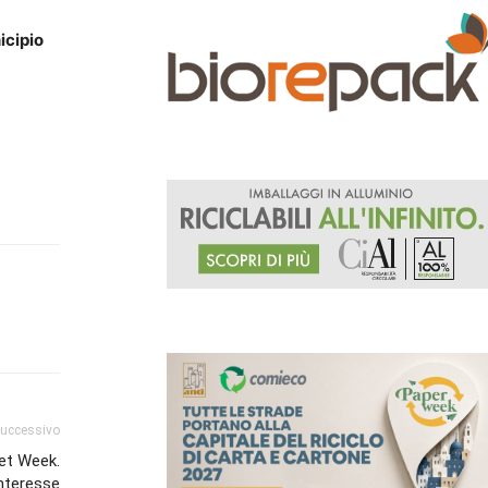
icipio
successivo
net Week.
interesse