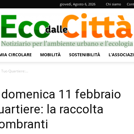
giovedì, Agosto 6, 2026
Chi siamo
Cont
IA CIRCOLARE
MOBILITÀ
SOSTENIBILITÀ
L’ASSOCIAZ
Eco
Tuo Quartiere:...
 domenica 11 febbraio
artiere: la raccolta
dalle
gombranti