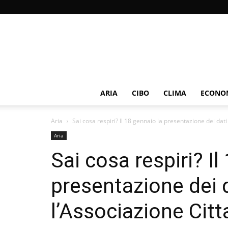
ARIA
CIBO
CLIMA
ECONOM
Aria
Sai cosa respiri? Il 18 gennaio la presentazione dei dati
Aria
Sai cosa respiri? Il
presentazione dei 
l’Associazione Citta