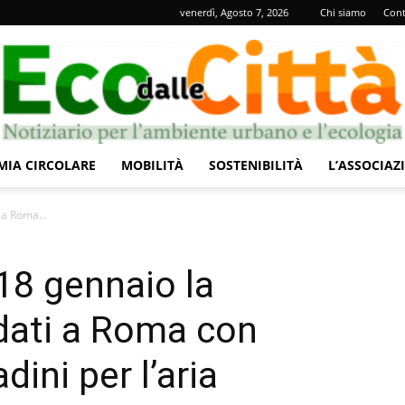
venerdì, Agosto 7, 2026
Chi siamo
Cont
IA CIRCOLARE
MOBILITÀ
SOSTENIBILITÀ
L’ASSOCIAZ
Eco
 a Roma...
 18 gennaio la
dati a Roma con
dalle
dini per l’aria