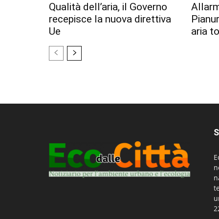
Qualità dell’aria, il Governo
Allar
recepisce la nuova direttiva
Pianur
Ue
aria t
S
E
n
n
t
u
2