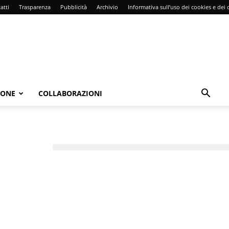
atti
Trasparenza
Pubblicità
Archivio
Informativa sull’uso dei cookies e dei d
IONE
COLLABORAZIONI