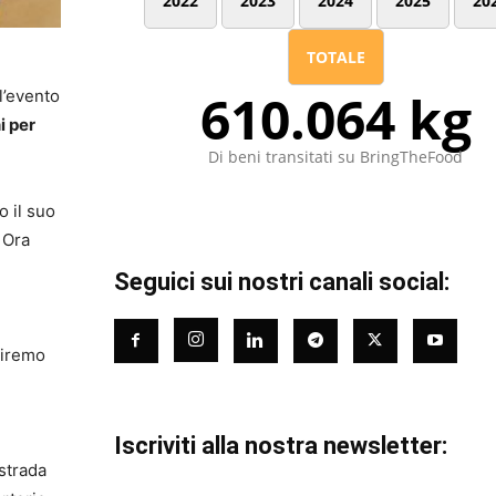
2022
2023
2024
2025
20
TOTALE
610.064 kg
 l’evento
i per
Di beni transitati su BringTheFood
 il suo
. Ora
Seguici sui nostri canali social:
tiremo
Iscriviti alla nostra newsletter:
 strada