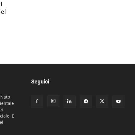
l
del
Seguici
. Nato
ientale
ei
ciale. È
el