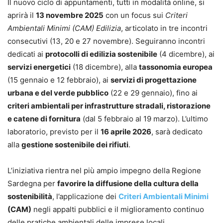
Il nuovo ciclo di appuntamenti, tutti in modalità online, si
aprirà il
13 novembre 2025
con un focus sui
Criteri
Ambientali Minimi (CAM) Edilizia
, articolato in tre incontri
consecutivi (13, 20 e 27 novembre). Seguiranno incontri
dedicati ai
protocolli di edilizia sostenibile
(4 dicembre), ai
servizi energetici
(18 dicembre), alla
tassonomia europea
(15 gennaio e 12 febbraio), ai
servizi di progettazione
urbana e del verde pubblico
(22 e 29 gennaio), fino ai
criteri ambientali per infrastrutture stradali, ristorazione
e catene di fornitura
(dal 5 febbraio al 19 marzo). L’ultimo
laboratorio, previsto per il
16 aprile 2026
, sarà dedicato
alla
gestione sostenibile dei rifiuti
.
L’iniziativa rientra nel più ampio impegno della Regione
Sardegna per
favorire la diffusione della cultura della
sostenibilità
, l’applicazione dei
Criteri Ambientali Minimi
(CAM)
negli appalti pubblici e il miglioramento continuo
delle pratiche ambientali delle imprese locali.