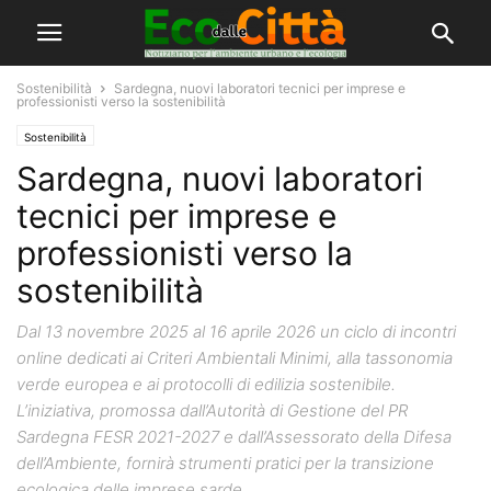
Sostenibilità
Sardegna, nuovi laboratori tecnici per imprese e
professionisti verso la sostenibilità
Sostenibilità
Sardegna, nuovi laboratori
tecnici per imprese e
professionisti verso la
sostenibilità
Dal 13 novembre 2025 al 16 aprile 2026 un ciclo di incontri
online dedicati ai Criteri Ambientali Minimi, alla tassonomia
verde europea e ai protocolli di edilizia sostenibile.
L’iniziativa, promossa dall’Autorità di Gestione del PR
Sardegna FESR 2021-2027 e dall’Assessorato della Difesa
dell’Ambiente, fornirà strumenti pratici per la transizione
ecologica delle imprese sarde