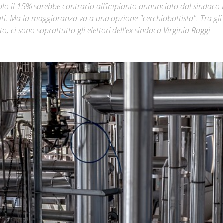
solo il 15% sarebbe contrario all’impianto annunciato dal sindaco
iuti. Ma la maggioranza va a una opzione "cerchiobottista". Tra gli
Città
to, ci sono soprattutto gli elettori dell'ex sindaca Virginia Raggi