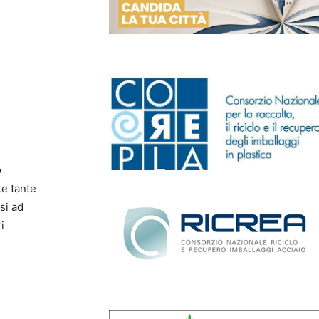
o
te tante
si ad
i