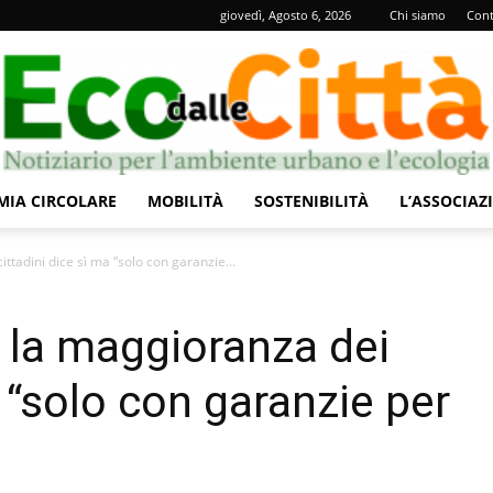
giovedì, Agosto 6, 2026
Chi siamo
Cont
IA CIRCOLARE
MOBILITÀ
SOSTENIBILITÀ
L’ASSOCIAZ
Eco
ttadini dice sì ma “solo con garanzie...
 la maggioranza dei
a “solo con garanzie per
dalle