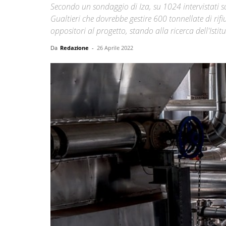
Secondo un sondaggio di Iza, su 1024 intervistati 
Gualtieri che dovrebbe gestire 600 tonnellate di rif
oppositori al progetto, stando alla ricerca dell'Istitu
Da
Redazione
-
26 Aprile 2022