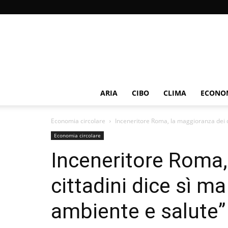
ARIA
CIBO
CLIMA
ECONOM
Economia circolare
Inceneritore Roma, la maggioranza dei ci
Economia circolare
Inceneritore Roma,
cittadini dice sì m
ambiente e salute”