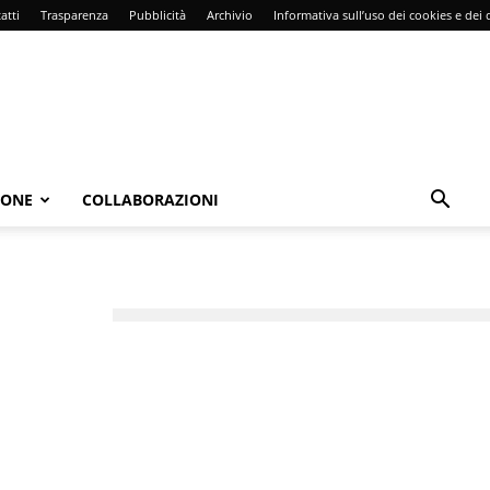
atti
Trasparenza
Pubblicità
Archivio
Informativa sull’uso dei cookies e dei d
IONE
COLLABORAZIONI