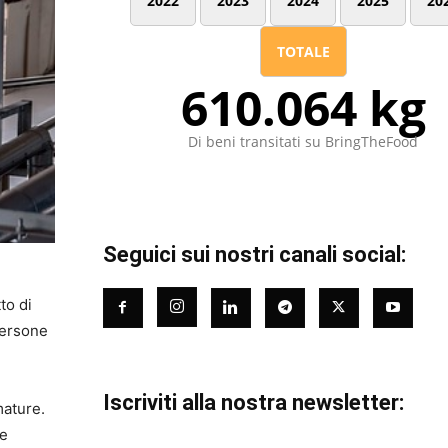
2022
2023
2024
2025
20
TOTALE
610.064 kg
Di beni transitati su BringTheFood
Seguici sui nostri canali social:
to di
persone
Iscriviti alla nostra newsletter:
mature.
le