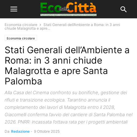
Economia circolare
Stati Generali dell’Ambiente a Roma: in 3 anni
chiude Malagrotta e apre...
Economia circolare
Stati Generali dell’Ambiente a
Roma: in 3 anni chiude
Malagrotta e apre Santa
Palomba
Alla Casa del Cinema confronto su bonifiche, gestione dei
rifiuti e transizione ecologica. Tarantino annuncia il
completamento dei lavori di Malagrotta entro il 2028,
Giacomelli conferma l’avvio del cantiere di Santa Palomba nel
2026. PNRR: incassata l’ottava rata per i progetti ambientali
Da
Redazione
-
9 Ottobre 2025