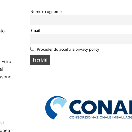
Nome e cognome
ato
Email
Procedendo accetti la privacy policy
l Euro
ai
ossono
si
ropea