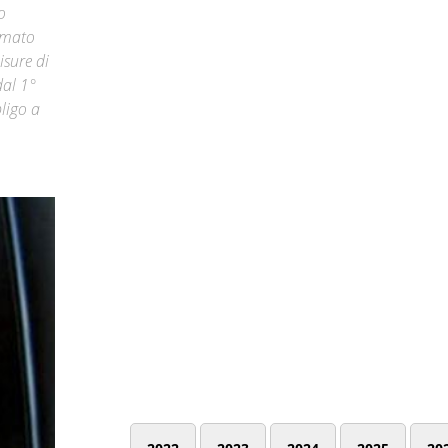
o
irmato
isure di
dal 1°
ligo a