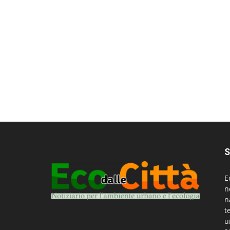
S
E
n
n
t
u