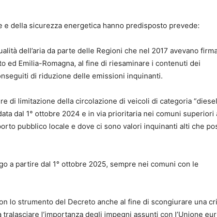
ente e della sicurezza energetica hanno predisposto prevede:
ualità dell’aria da parte delle Regioni che nel 2017 avevano firm
 ed Emilia-Romagna, al fine di riesaminare i contenuti dei
conseguiti di riduzione delle emissioni inquinanti.
sure di limitazione della circolazione di veicoli di categoria “diese
ta dal 1° ottobre 2024 e in via prioritaria nei comuni superiori 
sporto pubblico locale e dove ci sono valori inquinanti alti che p
go a partire dal 1° ottobre 2025, sempre nei comuni con le
con lo strumento del Decreto anche al fine di scongiurare una cri
 tralasciare l’importanza degli impegni assunti con l’Unione eu