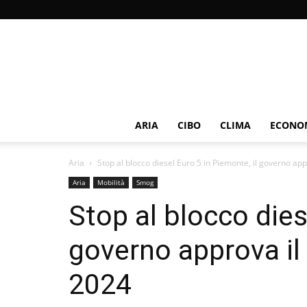
ARIA
CIBO
CLIMA
ECONOM
Aria
Stop al blocco diesel Euro 5 in Piemonte, il governo appr
Aria
Mobilità
Smog
Stop al blocco dies
governo approva il
2024