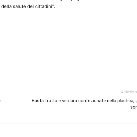
della salute dei cittadini”.
Articolo 
e
Basta frutta e verdura confezionate nella plastica, gli
son