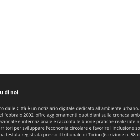
u di noi
co dalle Città è un notiziario digitale dedicato all'ambiente urbano
el febbraio 2002, offre aggiornamenti quotidiani sulla cronaca amb
azionale e internazionale e racconta le buone pratiche realizzate n
erritori per sviluppare l'economia circolare e favorire l'inclusione so
na testata registrata presso il tribunale di Torino (iscrizione n. 58 d