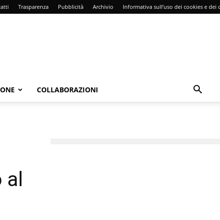
atti
Trasparenza
Pubblicità
Archivio
Informativa sull’uso dei cookies e dei d
IONE
COLLABORAZIONI
 al