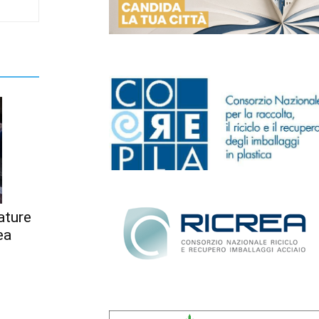
ature
ea