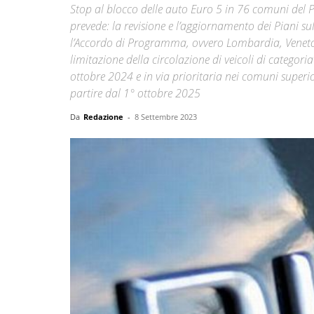
Stop al blocco delle auto Euro 5 in 76 comuni del Pi
prevede: la revisione e l’aggiornamento dei Piani su
l’Accordo di Programma, ovvero Lombardia, Veneto ed
limitazione della circolazione di veicoli di categori
ottobre 2024 e in via prioritaria nei comuni superi
partire dal 1° ottobre 2025
Da
Redazione
-
8 Settembre 2023