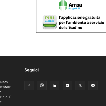
Seguici
. Nato
ientale
ei
ciale. È
el