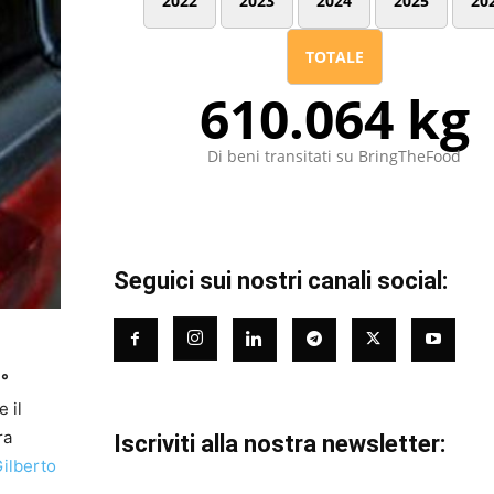
2022
2023
2024
2025
20
TOTALE
610.064 kg
Di beni transitati su BringTheFood
Seguici sui nostri canali social:
1°
 il
ra
Iscriviti alla nostra newsletter:
ilberto