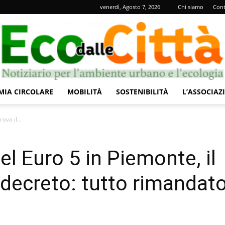
venerdì, Agosto 7, 2026
Chi siamo
Cont
IA CIRCOLARE
MOBILITÀ
SOSTENIBILITÀ
L’ASSOCIAZ
Eco
ova il...
el Euro 5 in Piemonte, il
 decreto: tutto rimandato
dalle