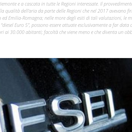
emonte e a cascata in tutte le Regioni interessate. Il provvediment
lla qualità dell’aria da parte delle Regioni che nel 2017 avevano f
Città
 Emilia-Romagna; nelle more degli esiti di tali valutazioni, le m
a “diesel Euro 5”, possono essere attuate esclusivamente a far data 
ori ai 30.000 abitanti; facoltà che viene meno e che diventa un obb