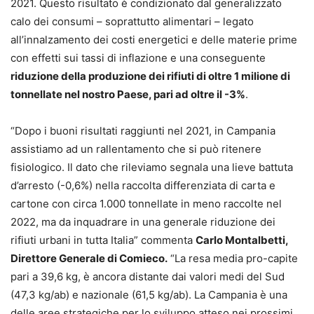
2021. Questo risultato è condizionato dal generalizzato
calo dei consumi – soprattutto alimentari – legato
all’innalzamento dei costi energetici e delle materie prime
con effetti sui tassi di inflazione e una conseguente
riduzione della produzione dei rifiuti di oltre 1 milione di
tonnellate nel nostro Paese, pari ad oltre il -3%
.
“Dopo i buoni risultati raggiunti nel 2021, in Campania
assistiamo ad un rallentamento che si può ritenere
fisiologico. Il dato che rileviamo segnala una lieve battuta
d’arresto (-0,6%) nella raccolta differenziata di carta e
cartone con circa 1.000 tonnellate in meno raccolte nel
2022, ma da inquadrare in una generale riduzione dei
rifiuti urbani in tutta Italia” commenta
Carlo Montalbetti,
Direttore Generale di Comieco.
“La resa media pro-capite
pari a 39,6 kg, è ancora distante dai valori medi del Sud
(47,3 kg/ab) e nazionale (61,5 kg/ab). La Campania è una
delle aree strategiche per lo sviluppo atteso nei prossimi