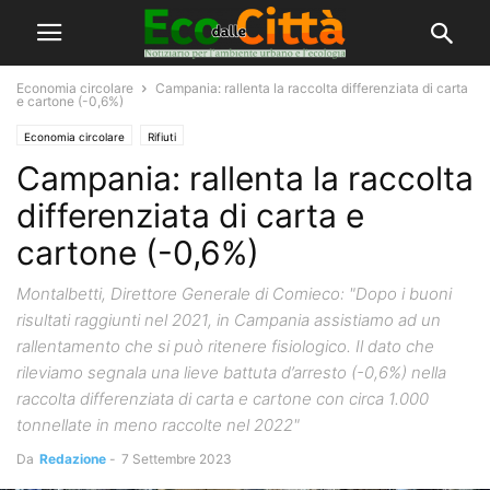
Economia circolare
Campania: rallenta la raccolta differenziata di carta
e cartone (-0,6%)
Economia circolare
Rifiuti
Campania: rallenta la raccolta
differenziata di carta e
cartone (-0,6%)
Montalbetti, Direttore Generale di Comieco: "Dopo i buoni
risultati raggiunti nel 2021, in Campania assistiamo ad un
rallentamento che si può ritenere fisiologico. Il dato che
rileviamo segnala una lieve battuta d’arresto (-0,6%) nella
raccolta differenziata di carta e cartone con circa 1.000
tonnellate in meno raccolte nel 2022"
Da
Redazione
-
7 Settembre 2023