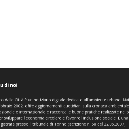
u di noi
co dalle Città è un notiziario digitale dedicato all'ambiente urbano. Na
ebbraio 2002, offre aggiornamenti quotidiani sulla cronaca ambientale
azionale e internazionale e racconta le buone pratiche realizzate nei te
er sviluppare l'economia circolare e favorire l'inclusione sociale. È una
egistrata presso il tribunale di Torino (iscrizione n. 58 del 22.05.2007).