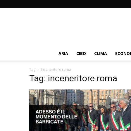
ARIA
CIBO
CLIMA
ECONOM
Tag
Inceneritore roma
Tag: inceneritore roma