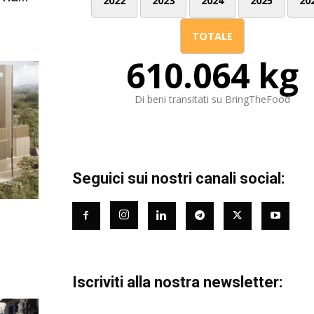
2022
2023
2024
2025
20
TOTALE
610.064 kg
Di beni transitati su BringTheFood
Seguici sui nostri canali social:
Iscriviti alla nostra newsletter: