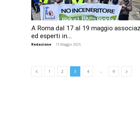
A Roma dal 17 al 19 maggio associaz
ed esperti in...
Redazione
-
15 Maggio 2025
...
1
2
3
4
9