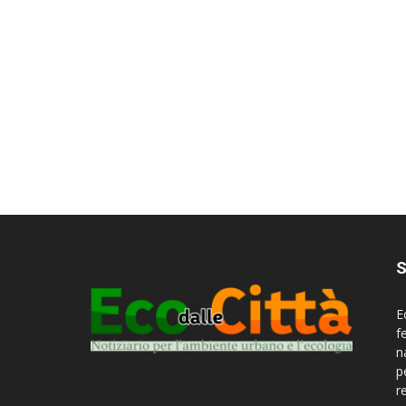
S
E
f
n
p
r