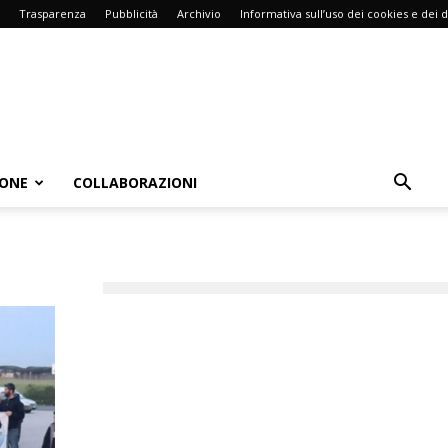
Trasparenza
Pubblicità
Archivio
Informativa sull’uso dei cookies e dei d
IONE
COLLABORAZIONI