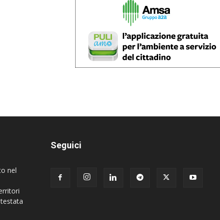
Seguici
to nel
rritori
 testata