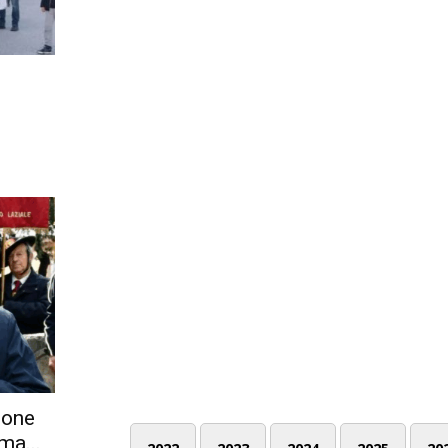
ione
ma...