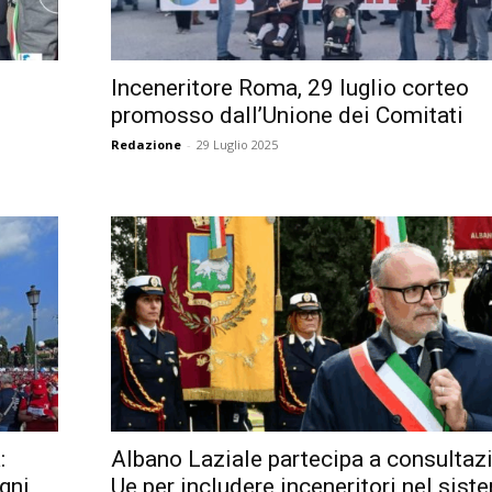
Città
Inceneritore Roma, 29 luglio corteo
e
promosso dall’Unione dei Comitati
Redazione
-
29 Luglio 2025
:
Albano Laziale partecipa a consultaz
gni
Ue per includere inceneritori nel siste