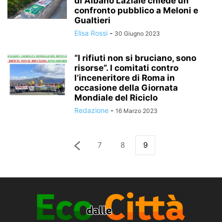
di Albano Laziale chiede un
confronto pubblico a Meloni e
Gualtieri
Elisa Rossi
-
30 Giugno 2023
“I rifiuti non si bruciano, sono
risorse”. I comitati contro
l’inceneritore di Roma in
occasione della Giornata
Mondiale del Riciclo
Redazione
-
16 Marzo 2023
7
8
9