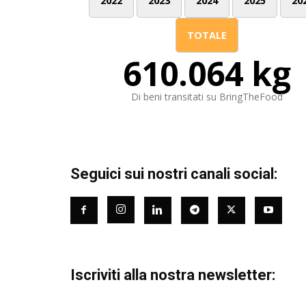
2022
2023
2024
2025
20
TOTALE
610.064 kg
Di beni transitati su BringTheFood
Seguici sui nostri canali social:
Iscriviti alla nostra newsletter: