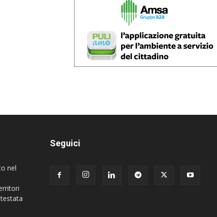
Seguici
to nel
rritori
 testata