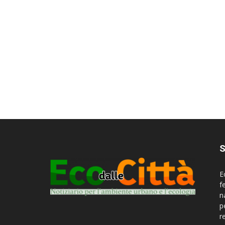
S
E
f
n
p
r