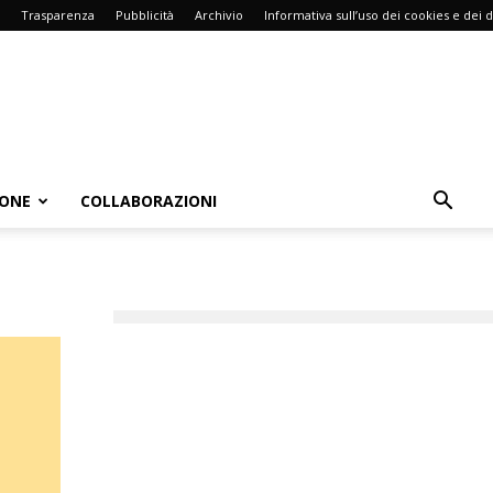
Trasparenza
Pubblicità
Archivio
Informativa sull’uso dei cookies e dei d
IONE
COLLABORAZIONI