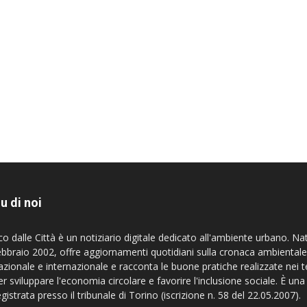
u di noi
co dalle Città è un notiziario digitale dedicato all'ambiente urbano. Na
ebbraio 2002, offre aggiornamenti quotidiani sulla cronaca ambientale
azionale e internazionale e racconta le buone pratiche realizzate nei te
er sviluppare l'economia circolare e favorire l'inclusione sociale. È una
egistrata presso il tribunale di Torino (iscrizione n. 58 del 22.05.2007).