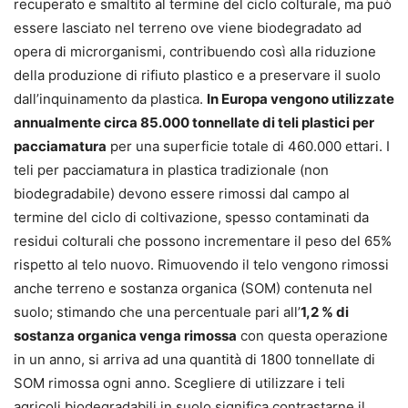
recuperato e smaltito al termine del ciclo colturale, ma può
essere lasciato nel terreno ove viene biodegradato ad
opera di microrganismi, contribuendo così alla riduzione
della produzione di rifiuto plastico e a preservare il suolo
dall’inquinamento da plastica.
In Europa vengono utilizzate
annualmente circa 85.000 tonnellate di teli plastici per
pacciamatu­ra
per una superficie totale di 460.000 ettari. I
teli per pacciamatura in plastica tradizionale (non
biodegradabile) devono essere rimossi dal campo al
termine del ciclo di coltivazio­ne, spesso contaminati da
residui colturali che possono incremen­tare il peso del 65%
rispetto al telo nuovo. Rimuovendo il telo vengono rimossi
anche terreno e sostanza organica (SOM) con­tenuta nel
suolo; stimando che una percentuale pari all’
1,2 % di
sostanza organica venga rimossa
con questa operazione
in un anno, si arriva ad una quantità di 1800 tonnellate di
SOM rimossa ogni anno. Scegliere di utilizzare i teli
agricoli biodegradabili in suolo significa contrastarne il