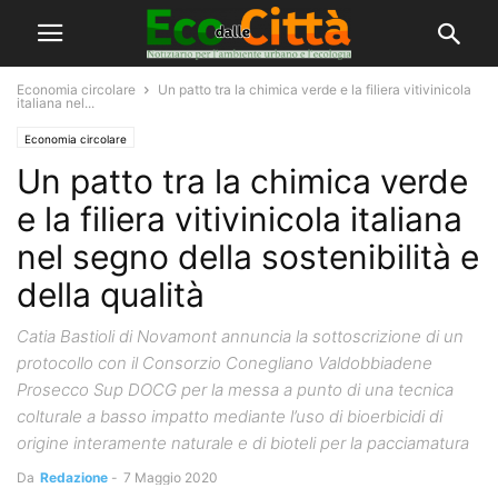
Economia circolare
Un patto tra la chimica verde e la filiera vitivinicola
italiana nel...
Economia circolare
Un patto tra la chimica verde
e la filiera vitivinicola italiana
nel segno della sostenibilità e
della qualità
Catia Bastioli di Novamont annuncia la sottoscrizione di un
protocollo con il Consorzio Conegliano Valdobbiadene
Prosecco Sup DOCG per la messa a punto di una tecnica
colturale a basso impatto mediante l’uso di bioerbicidi di
origine interamente naturale e di bioteli per la pacciamatura
Da
Redazione
-
7 Maggio 2020