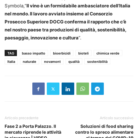
Symbola,“
Il vino è un formidabile ambasciatore dell’Italia
nel mondo. Il lavoro avviato insieme al Consorzio
Prosecco Superiore DOCG conferma il rapporto che c’è
nel nostro paese tra produzioni di qualità, sostenibilità,
paesaggio, innovazione e cultura
”.
TAG
basso impatto
bioerbicidi
bioteli
chimica verde
Italia
naturale
novamont
qualità
sostenibilità
Articolo precedente
Articolo successivo
Fase 2 a Porta Palazzo. Il
Soluzioni di food sharing
mercato riprende le attività
contro lo spreco alimentare
in sicurezza | VIDEO
al tempo del COVID-19