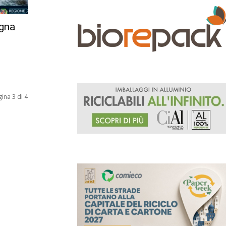
agna
ina 3 di 4