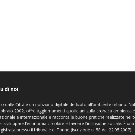
u di noi
co dalle Città è un notiziario digitale dedicato all'ambiente urbano. Na
ebbraio 2002, offre aggiornamenti quotidiani sulla cronaca ambientale
azionale e internazionale e racconta le buone pratiche realizzate nei te
er sviluppare l'economia circolare e favorire l'inclusione sociale. È una
egistrata presso il tribunale di Torino (iscrizione n. 58 del 22.05.2007).