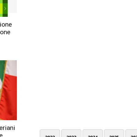
zione
ione
eriani
re