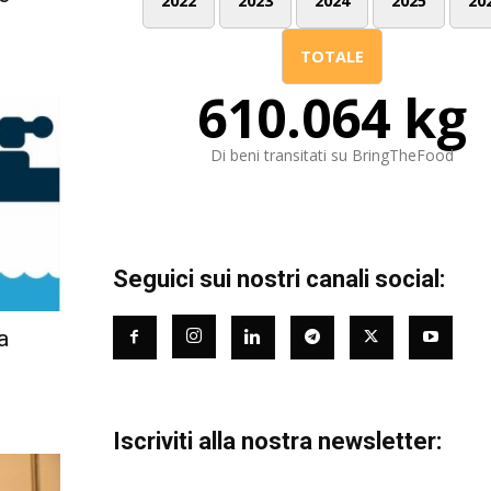
2022
2023
2024
2025
20
TOTALE
610.064 kg
Di beni transitati su BringTheFood
Seguici sui nostri canali social:
a
.
Iscriviti alla nostra newsletter: