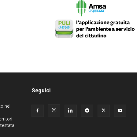
Seguici
to nel
rritori
 testata