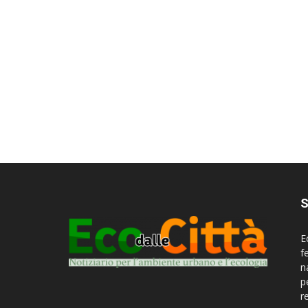
S
E
f
n
p
r