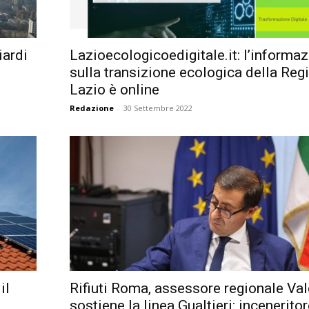
Città
iardi
Lazioecologicoedigitale.it: l’informa
sulla transizione ecologica della Reg
Lazio è online
Redazione
-
30 Settembre 2022
il
Rifiuti Roma, assessore regionale Val
sostiene la linea Gualtieri: incenerito