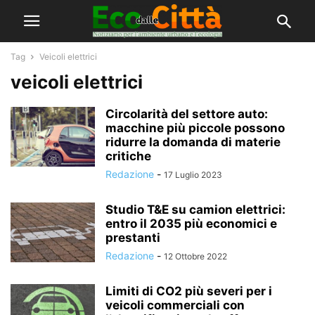
Tag
Veicoli elettrici
veicoli elettrici
Circolarità del settore auto:
macchine più piccole possono
ridurre la domanda di materie
critiche
Redazione
-
17 Luglio 2023
Studio T&E su camion elettrici:
entro il 2035 più economici e
prestanti
Redazione
-
12 Ottobre 2022
Limiti di CO2 più severi per i
veicoli commerciali con