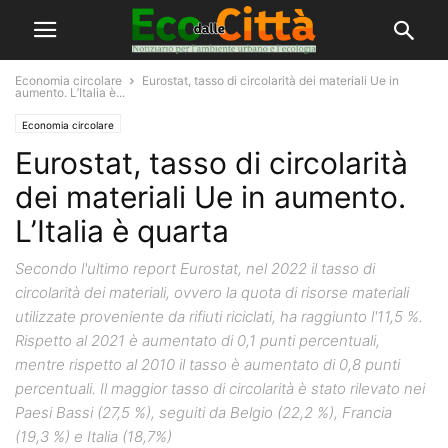
Economia circolare
Eurostat, tasso di circolarità dei materiali Ue in
aumento. L’Italia è...
Economia circolare
Eurostat, tasso di circolarità
dei materiali Ue in aumento.
L’Italia è quarta
Secondo l'ultimo report Eurostat, nel 2022 il tasso di
circolarità dei materiali, ovvero la quota di risorse materiali
utilizzate proveniente da rifiuti riciclati, ha raggiunto l'11,5 %.
Rispetto al 2021 è aumentato di 0,1 punti percentuali,
mentre rispetto al 2010 il tasso è aumentato di 0,8 punti
percentuali. Il maggior tasso di circolarità è stato rilevato nei
Paesi Bassi (27,5 %), seguiti da Belgio (22,2 %), Francia
(19,3 %) e Italia (18,7%)