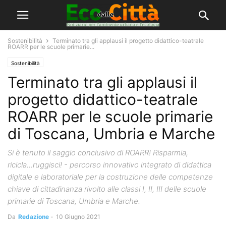
Sostenibilità
Terminato tra gli applausi il progetto didattico-teatrale
ROARR per le scuole primarie...
Sostenibilità
Terminato tra gli applausi il
progetto didattico-teatrale
ROARR per le scuole primarie
di Toscana, Umbria e Marche
Si è tenuto il saggio conclusivo di ROARR! Risparmia,
ricicla...ruggisci! - percorso innovativo integrato di didattica
digitale e laboratoriale per la costruzione delle competenze
chiave di cittadinanza rivolto alle classi I, II, III delle scuole
primarie di Toscana, Umbria e Marche.
Da
Redazione
-
10 Giugno 2021