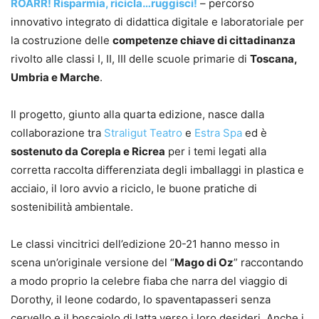
ROARR! Risparmia, ricicla…ruggisci!
– percorso
innovativo integrato di didattica digitale e laboratoriale per
la costruzione delle
competenze chiave di cittadinanza
rivolto alle classi I, II, III delle scuole primarie di
Toscana,
Umbria e Marche
.
Il progetto, giunto alla quarta edizione, nasce dalla
collaborazione tra
Straligut Teatro
e
Estra Spa
ed è
sostenuto da Corepla e Ricrea
per i temi legati alla
corretta raccolta differenziata degli imballaggi in plastica e
acciaio, il loro avvio a riciclo, le buone pratiche di
sostenibilità ambientale.
Le classi vincitrici dell’edizione 20-21 hanno messo in
scena un’originale versione del “
Mago di Oz
” raccontando
a modo proprio la celebre fiaba che narra del viaggio di
Dorothy, il leone codardo, lo spaventapasseri senza
cervello e il boscaiolo di latta verso i loro desideri. Anche i