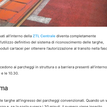
ati all’interno della
ZTL Centrale
diventa completamente
utilizzo definitivo del sistema di riconoscimento delle targhe,
uli cartacei per ottenere l’autorizzazione al transito nella fas
cedono ai parcheggi in struttura o a barriera presenti all’interno
0 e le 10.30.
ema
lle targhe all’ingresso dei parcheggi convenzionati. Quando un 
arga e, se la sosta supera i 30 minuti, il numero viene inserito