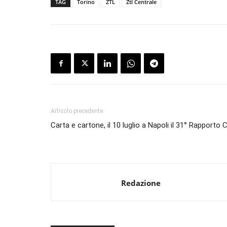
TAG
Torino
ZTL
Ztl Centrale
Articolo precedente
Carta e cartone, il 10 luglio a Napoli il 31° Rapporto
Redazione