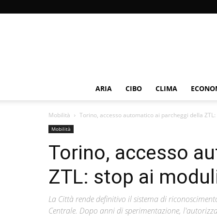
ARIA
CIBO
CLIMA
ECONOM
Mobilità
Torino, accesso automatico ai parcheggi della ZTL: 
Mobilità
Torino, accesso au
ZTL: stop ai moduli
La Città rende definitivo il sistema di riconosciment
Centrale. Dopo anni di sperimentazione, l'autorizz