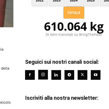
2022
2023
2024
2025
20
TOTALE
610.064 kg
Di beni transitati su BringTheFood
cia
Seguici sui nostri canali social:
 della
Iscriviti alla nostra newsletter:
veicolo