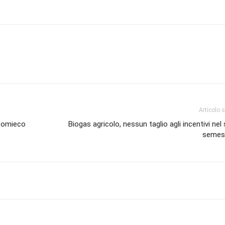
Articolo 
 Comieco
Biogas agricolo, nessun taglio agli incentivi ne
semes