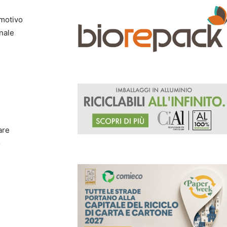
 motivo
nnale
are
o