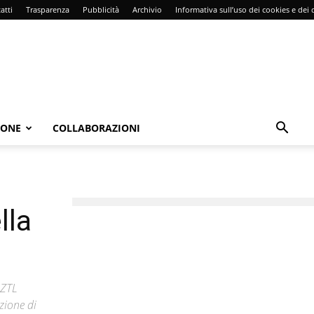
atti
Trasparenza
Pubblicità
Archivio
Informativa sull’uso dei cookies e dei d
IONE
COLLABORAZIONI
lla
 ZTL
zione di