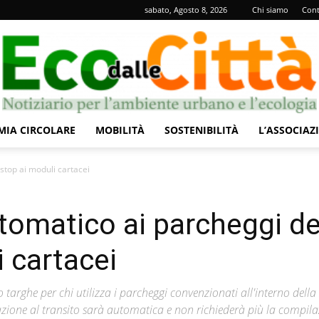
sabato, Agosto 8, 2026
Chi siamo
Cont
IA CIRCOLARE
MOBILITÀ
SOSTENIBILITÀ
L’ASSOCIAZ
Eco
stop ai moduli cartacei
tomatico ai parcheggi de
 cartacei
dalle
o targhe per chi utilizza i parcheggi convenzionati all'interno della
azione al transito sarà automatica e non richiederà più la compila