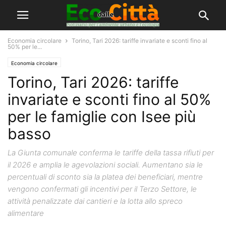
Economia circolare
Torino, Tari 2026: tariffe invariate e sconti fino al
50% per le...
Economia circolare
Torino, Tari 2026: tariffe
invariate e sconti fino al 50%
per le famiglie con Isee più
basso
La Giunta comunale conferma le tariffe della tassa rifiuti per
il 2026 e amplia le agevolazioni sociali. Aumentano sia le
percentuali di sconto sia la platea dei beneficiari, mentre
vengono confermati gli incentivi per il Terzo Settore, le
attività penalizzate dai cantieri e la lotta allo spreco
alimentare