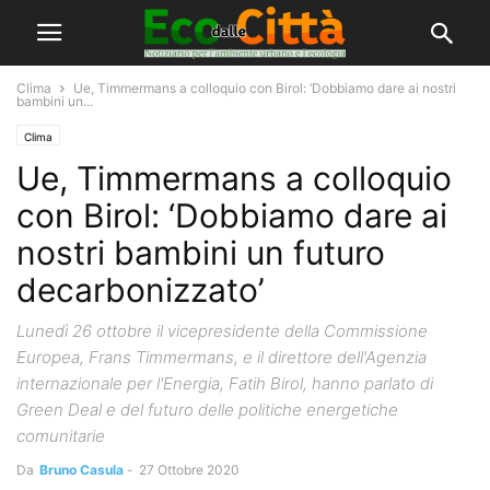
Clima
Ue, Timmermans a colloquio con Birol: ‘Dobbiamo dare ai nostri
bambini un...
Clima
Ue, Timmermans a colloquio
con Birol: ‘Dobbiamo dare ai
nostri bambini un futuro
decarbonizzato’
Lunedì 26 ottobre il vicepresidente della Commissione
Europea, Frans Timmermans, e il direttore dell'Agenzia
internazionale per l'Energia, Fatih Birol, hanno parlato di
Green Deal e del futuro delle politiche energetiche
comunitarie
Da
Bruno Casula
-
27 Ottobre 2020