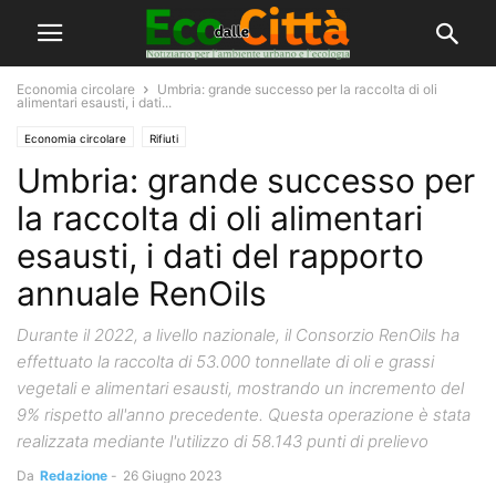
Economia circolare
Umbria: grande successo per la raccolta di oli
alimentari esausti, i dati...
Economia circolare
Rifiuti
Umbria: grande successo per
la raccolta di oli alimentari
esausti, i dati del rapporto
annuale RenOils
Durante il 2022, a livello nazionale, il Consorzio RenOils ha
effettuato la raccolta di 53.000 tonnellate di oli e grassi
vegetali e alimentari esausti, mostrando un incremento del
9% rispetto all'anno precedente. Questa operazione è stata
realizzata mediante l'utilizzo di 58.143 punti di prelievo
Da
Redazione
-
26 Giugno 2023