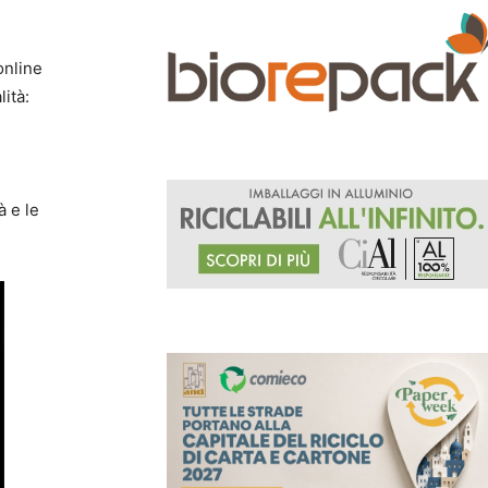
online
ità:
à e le