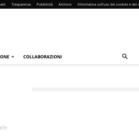
atti
Trasparenza
Pubblicità
Archivio
Informativa sull’uso dei cookies e dei d
IONE
COLLABORAZIONI
elle