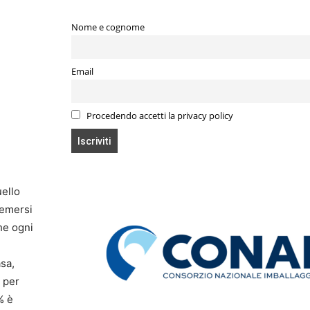
Nome e cognome
Email
Procedendo accetti la privacy policy
uello
 emersi
he ogni
asa,
i per
% è