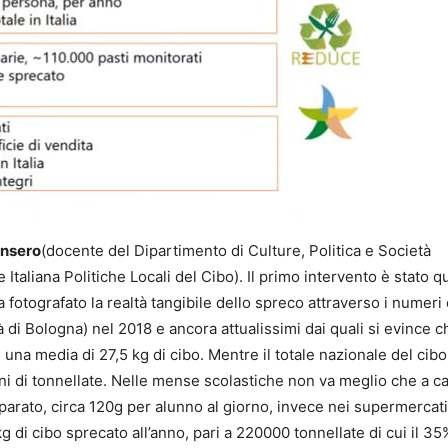
ansero
(docente del Dipartimento di Culture, Politica e Società
 Italiana Politiche Locali del Cibo). Il primo intervento è stato q
 fotografato la realtà tangibile dello spreco attraverso i numeri
à di Bologna) nel 2018 e ancora attualissimi dai quali si evince c
una media di 27,5 kg di cibo. Mentre il totale nazionale del cibo
oni di tonnellate. Nelle mense scolastiche non va meglio che a c
reparato, circa 120g per alunno al giorno, invece nei supermercat
g di cibo sprecato all’anno, pari a 220000 tonnellate di cui il 35