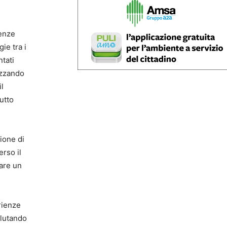
denze
ie tra i
ntati
izzando
il
Tutto
zione di
erso il
zare un
rienze
lutando