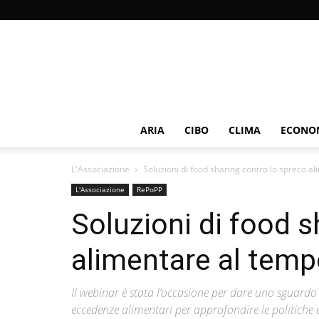
ARIA
CIBO
CLIMA
ECONOM
L'Associazione
Soluzioni di food sharing contro lo spreco 
L'Associazione
RePoPP
Soluzioni di food s
alimentare al temp
Il webinar è stata l’occasione per dare uno sguardo
eccedenze alimentari per approfondire le politiche