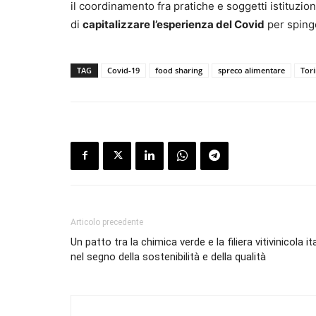
il coordinamento fra pratiche e soggetti istituzion
di
c
apitalizzare l’esperi
e
nza del Covid
per spinge
TAG
Covid-19
food sharing
spreco alimentare
Tor
Articolo precedente
Un patto tra la chimica verde e la filiera vitivinicola it
nel segno della sostenibilità e della qualità