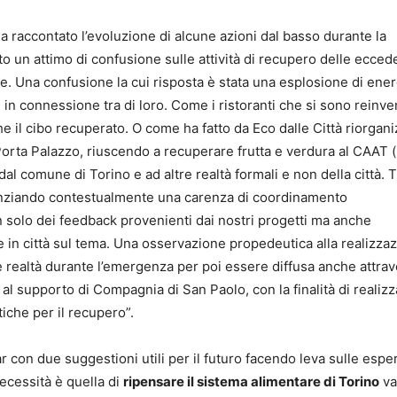
ha raccontato l’evoluzione di alcune azioni dal basso durante la
o un attimo di confusione sulle attività di recupero delle ecce
e. Una confusione la cui risposta è stata una esplosione di energ
 in connessione tra di loro. Come i ristoranti che si sono reinve
e il cibo recuperato. O come ha fatto da Eco dalle Città riorgan
 Porta Palazzo, riuscendo a recuperare frutta e verdura al CAAT (
dal comune di Torino e ad altre realtà formali e non della città. 
enziando contestualmente una carenza di coordinamento
on solo dei feedback provenienti dai nostri progetti ma anche
ve in città sul tema. Una osservazione propedeutica alla realizza
e realtà durante l’emergenza per poi essere diffusa anche attrav
 al supporto di Compagnia di San Paolo, con la finalità di realiz
tiche per il recupero”.
r con due suggestioni utili per il futuro facendo leva sulle espe
ecessità è quella di
ripensare il sistema alimentare di Torino
va