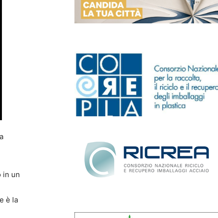
ta
 in un
e è la