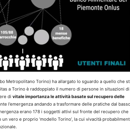
ibo Metropolitano Torino) ha allargato lo sguardo a quello che s
itas a Torino è raddoppiato il numero di persone in situazioni di
ere di
vitale importanza le attività basate sul recupero delle
ante l’emergenza andando a trasformare delle pratiche dal basso
emergenza erano 178 i soggetti attivi sul fronte del recupero che
un vero e proprio ‘modello Torino’, la cui vivacità probabilment
uzionale.