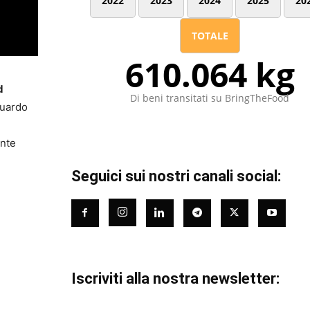
2022
2023
2024
2025
20
TOTALE
610.064 kg
d
Di beni transitati su BringTheFood
guardo
onte
Seguici sui nostri canali social:
Iscriviti alla nostra newsletter: